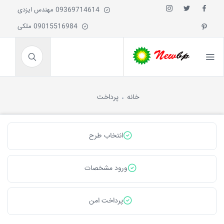
09369714614 مهندس ایزدی
09015516984 ملکی
خانه
پرداخت
انتخاب طرح
ورود مشخصات
پرداخت امن