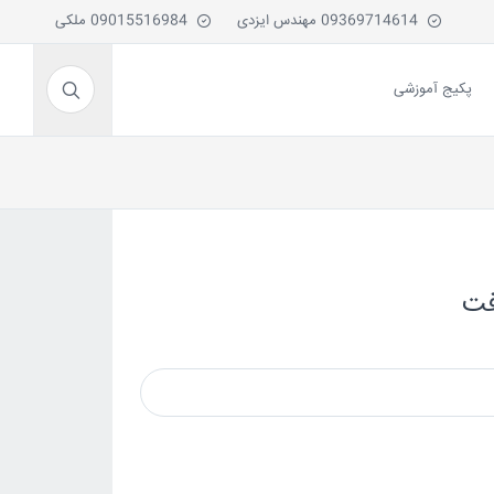
09369714614 مهندس ایزدی
09015516984 ملکی
پکیج آموزشی
فت