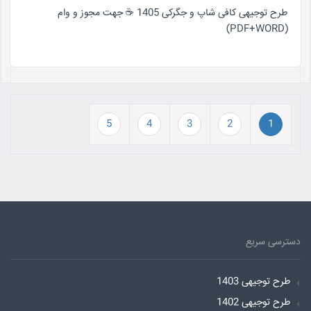
طرح توجیهی کافی شاپ و جگرکی 1405 ☕ جهت مجوز و وام
(PDF+WORD)
5
4
3
2
1
دسترسی سریع
طرح توجیهی 1403
طرح توجیهی 1402