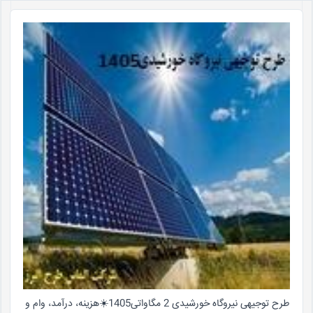
طرح توجیهی نیروگاه خورشیدی 2 مگاواتی1405☀️هزینه، درآمد، وام و