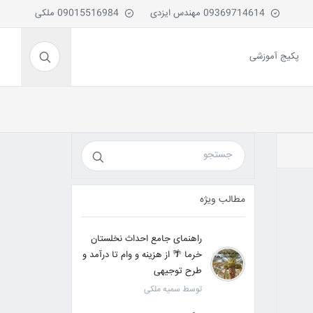
09369714614 مهندس ایزدی
09015516984 ملکی
پکیج آموزشی
مطالب ویژه
راهنمای جامع احداث نخلستان
خرما 🌴 از هزینه و وام تا درآمد و
طرح توجیهی
توسط سمیه ملکی