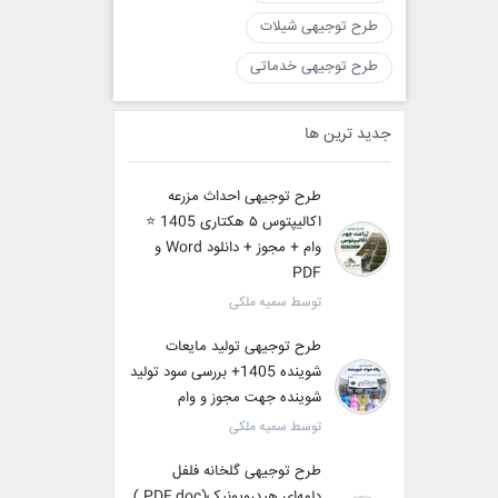
طرح توجیهی شیلات
طرح توجیهی خدماتی
جدید ترین ها
طرح توجیهی احداث مزرعه
اکالیپتوس ۵ هکتاری 1405 ⭐️
وام + مجوز + دانلود Word و
PDF
توسط سمیه ملکی
طرح توجیهی تولید مایعات
شوینده 1405+ بررسی سود تولید
شوینده جهت مجوز و وام
توسط سمیه ملکی
طرح توجیهی گلخانه فلفل
دلمه‌ای هیدروپونیک(PDF,doc )