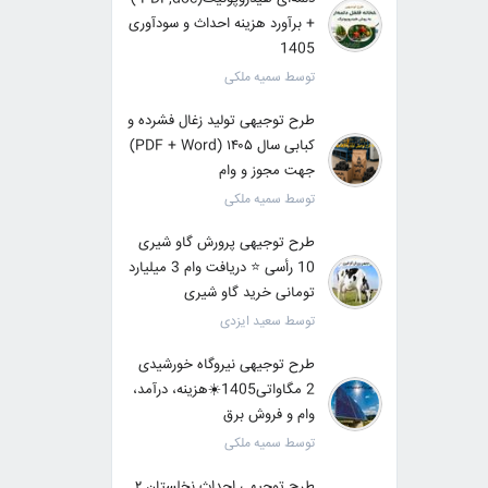
+ برآورد هزینه احداث و سودآوری
1405
توسط سمیه ملکی
طرح توجیهی تولید زغال فشرده و
کبابی سال ۱۴۰۵ (PDF + Word)
جهت مجوز و وام
توسط سمیه ملکی
طرح توجیهی پرورش گاو شیری
10 رأسی ⭐ دریافت وام 3 میلیارد
تومانی خرید گاو شیری
توسط سعید ایزدی
طرح توجیهی نیروگاه خورشیدی
2 مگاواتی1405☀️هزینه، درآمد،
وام و فروش برق
توسط سمیه ملکی
طرح توجیهی احداث نخلستان ۲