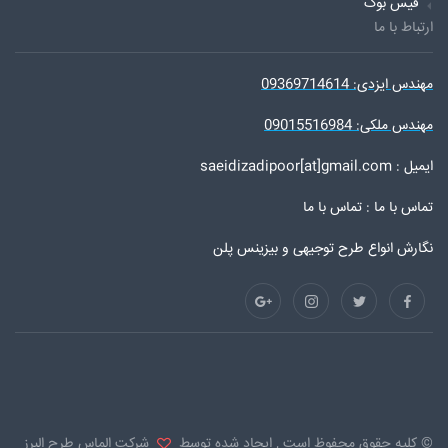
فیس بوک
ارتباط با ما
مهندس ایزدی: 09369714614
مهندس ملکی: 09015516984
ایمیل : saeidizadipoor[at]gmail.com
تماس با ما :
تماس با ما
نگارش انواع طرح توجیهی و بیزینس پلن
© کلیه حقوق محفوظ است , ایجاد شده توسط
شرکت الماس طرح البرز