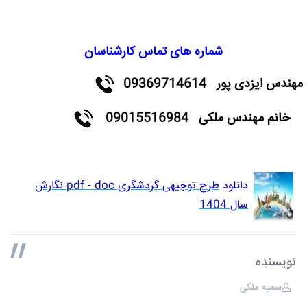
شماره های تماس کارشناسان
مهندس ایزدی پور 09369714614
خانم مهندس ملکی 09015516984
دانلود
طرح توجیهی گردشگری pdf - doc نگارش
سال 1404
نویسنده
سمیه ملکی