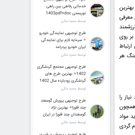
خدماتی رفاهی بین راهی
بهترین
توریستی 1403pdf+doc
 معرفی
توسط سمیه ملکی
رزشمند
طرح توجیهی نمایندگی خودرو
بر روی
⭐️ سرمایه لازم برای نمایندگی
ارتباط
ایران خودرو پردرامد
هنگ هر
توسط سمیه ملکی
طرح توجیهی مجتمع گردشگری
1402⭐️ بهترین طرح های
گردشگری زودبازده سال 1402
توسط سمیه ملکی
یاز را
طرح توجیهی پرورش گوسفند
 همچون
چند قلوزا⭐️ بهترین نژاد
گوسفندان چند قلوزا در ایران
د مواد
توسط سمیه ملکی
وم گردی
طرح توجیهی پرورش بز شیری