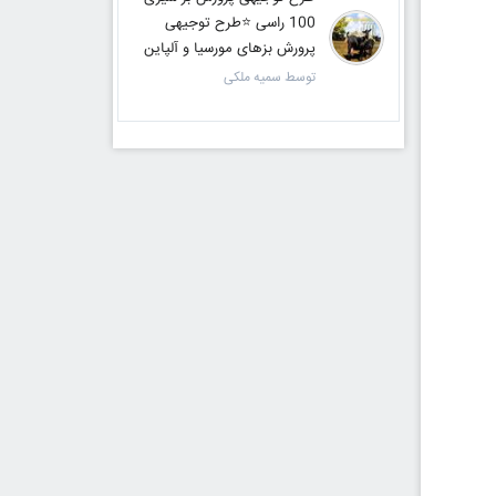
100 راسی ⭐️طرح توجیهی
پرورش بزهای مورسیا و آلپاین
توسط سمیه ملکی