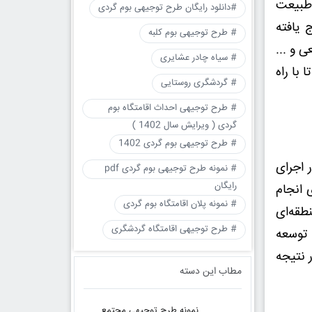
 طبیعت
#دانلود رایگان طرح توجیهی بوم گردی
 یافته
# طرح توجیهی بوم کلبه
 و ...
# سیاه چادر عشایری
 با راه
# گردشگری روستایی
# طرح توجیهی احداث اقامتگاه بوم
گردی ( ویرایش سال 1402 )
# طرح توجیهی بوم گردی 1402
 اجرای
# نمونه طرح توجیهی بوم گردی pdf
رایگان
 انجام
# نمونه پلان اقامتگاه بوم گردی
طقه‌ای
# طرح توجیهی اقامتگاه گردشگری
 توسعه
 نتیجه
مطاب این دسته
نمونه طرح توجیهی مجتمع