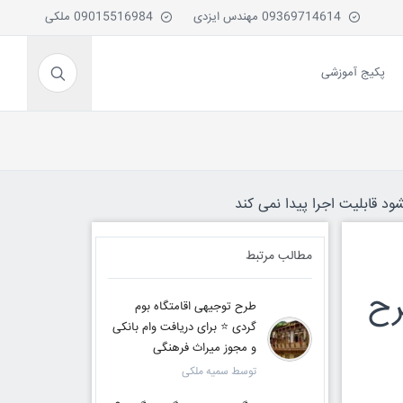
09369714614 مهندس ایزدی
09015516984 ملکی
پکیج آموزشی
ود قابلیت اجرا پیدا نمی کند
مطالب مرتبط
wo | وام طرح
طرح توجیهی اقامتگاه بوم
گردی ⭐ برای دریافت وام بانکی
و مجوز میراث فرهنگی
توسط سمیه ملکی