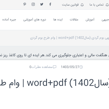
تماس با ما
قوانین سایت
جیهی
آموزش
مقالات
ایده ها
دوره های آموزشی
جیره آماده
(سال1402) word+pdf | وام طرح بوم گردی
نگفت مالی و اعتباری جلوگیری می کند.هر ایده ای تا روی کاغذ ریز نش
مشاهده نظرات
0
1403/05/27
طرح توجیهی بوم گردی (سال1402) rd+pdf