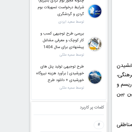
چگونه مجوز بوم گردی بگیریم؟
شرایط درخواست تسهیلات بوم
گردی و گردشگری
توسط سعید ایزدی
بررسی طرح توجیهی کسب و
کار کوچک و معرفی مشاغل
پیشنهادی برای سال 1404
توسط سمیه ملکی
بخشیدن
طرح توجیهی تولید پنل های
خورشیدی | برآورد هزینه نیروگاه
رهنگی،
خورشیدی + دانلود طرح
ریسم و
توسط سمیه ملکی
ن بین
کلمات پر کاربرد
مناطقی
#