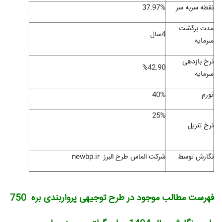
نقطه سربه سر
37.97%
مدت برگشت
4سال
سرمایه
نرخ بازدهی
%
42.90
سرمایه
تورم
40%
25%
نرخ تنزیل
نگارش توسط
شرکت الماس طرح البرز
newbp.ir
فهرست مطالب موجود در طرح توجیهی پرواربندی بره 750