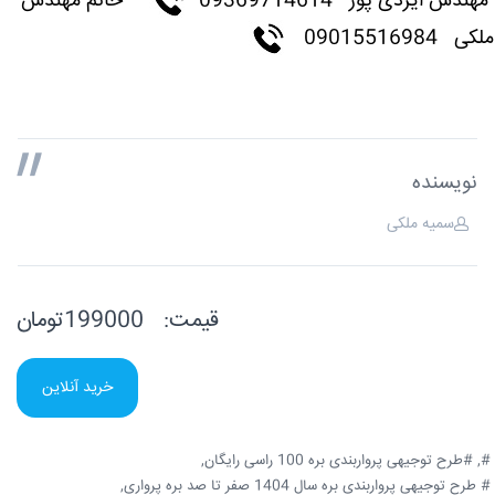
مهندس ایزدی پور
09369714614
خانم مهندس
ملکی 09015516984
نویسنده
سمیه ملکی
قیمت:
199000تومان
خرید آنلاین
#,
#طرح توجیهی پرواربندی بره 100 راسی رایگان,
# طرح توجیهی پرواربندی بره سال 1404 صفر تا صد بره پرواری,