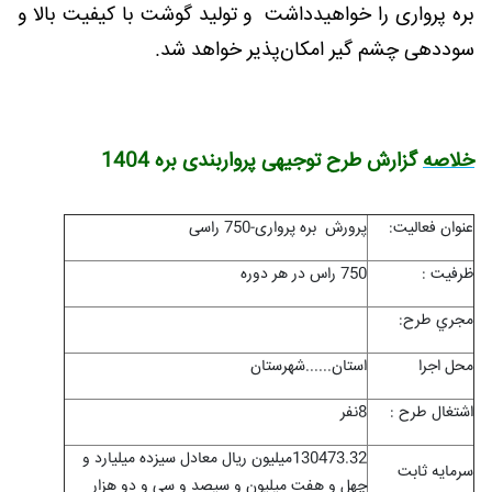
بره پرواری را خواهیدداشت و تولید گوشت با کیفیت بالا و
سوددهی چشم گیر امکان‌پذیر خواهد شد.
خلاصه
گزارش طرح توجیهی پرواربندی بره 1404
عنوان فعاليت:
پرورش بره پرواری-750 راسی
ظرفيت :
750 راس در هر دوره
مجري طرح:
محل اجرا
استان......شهرستان
اشتغال طرح :
8نفر
130473.32میلیون ریال معادل سیزده میلیارد و
سرمايه ثابت
چهل و هفت میلیون و سیصد و سی و دو هزار