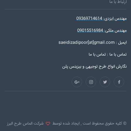
ارتباط با ما
مهندس ایزدی: 09369714614
مهندس ملکی: 09015516984
ایمیل : saeidizadipoor[at]gmail.com
تماس با ما :
تماس با ما
نگارش انواع طرح توجیهی و بیزینس پلن
© کلیه حقوق محفوظ است , ایجاد شده توسط
شرکت الماس طرح البرز