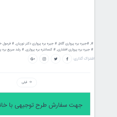
#,
#جیره بره پرواری pdf,
# جیره بره پرواری دکتر نوریان,
# فرمول خوراک ب
# جیره بره پرواری افشاری,
# کنسانتره بره پرواری,
# رشد سریع بره پر
اشتراک گذاری:
قبلی
جهت سفارش طرح توجیهی با خانم