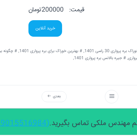
قیمت:
200000تومان
خرید آنلاین
ره پرواری 30 راسی 1401,
# بهترین خوراک برای بره پرواری 1401,
# چگونه بره 
واری,
# جیره بالانس بره پرواری 1401,
بعدی
 مهندس ملکی تماس بگیرید.
(09015516984)