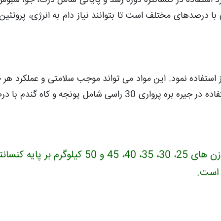
ورد استفاده در کنسانتره دوره رشد و پایانی شامل ذرت، جو، سبوس
با درصدهای مختلف است تا بتوانند نیاز دام به انرژی، پروتئین 
ز استفاده نمود. این مواد می تواند موجب سلامتی و عملکرد هر چ
دستگاه گوارش در دام گردد. مواد خشبی مورد استفاده در جیره بره پرواری 30 راسی شامل یونجه و ک
*** این جیره برای30 راس بره پرواری در با وزن های 25، 30، 35، 40، 45 و 50 کیلوگرم بر پایه