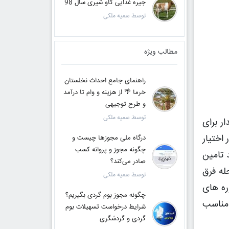
جیره غذایی گاو شیری سال 98
توسط سمیه ملکی
مطالب ویژه
راهنمای جامع احداث نخلستان
خرما 🌴 از هزینه و وام تا درآمد
و طرح توجیهی
توسط سمیه ملکی
ر برای
اختیار
درگاه ملی مجوزها چیست و
چگونه مجوز و پروانه کسب
 تامین
صادر می‌کند؟
له فرق
توسط سمیه ملکی
وره های
چگونه مجوز بوم گردی بگیریم؟
 مناسب
شرایط درخواست تسهیلات بوم
گردی و گردشگری