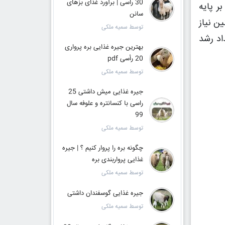
30 راسی | برآورد غذای بزهای
در اوزان 25، 30، 35، 40، 45 و 50 کیلوگرم بر پایه
سانن
و همچنین نیاز
توسط سمیه ملکی
اد رشد
بهترین جیره غذایی بره پرواری
20 رأسی pdf
توسط سمیه ملکی
جیره غذایی میش داشتی 25
راسی با کنسانتره و علوفه سال
99
توسط سمیه ملکی
چگونه بره را پروار کنیم ؟ | جیره
غذایی پرواربندی بره
توسط سمیه ملکی
جیره غذایی گوسفندان داشتی
توسط سمیه ملکی