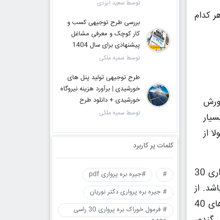
توسط سعید ایزدی
 در هر کدام
بررسی طرح توجیهی کسب و
کار کوچک و معرفی مشاغل
پیشنهادی برای سال 1404
توسط سمیه ملکی
طرح توجیهی تولید پنل های
خورشیدی | برآورد هزینه نیروگاه
رورش
خورشیدی + دانلود طرح
توسط سمیه ملکی
سیار
ا از
کلمات پر کاربرد
همان طور که اشاره نمودیم جیره بایستی با توجه به مراحل رشد حیوان باشد. بدین ترتیب در فایل جیره بره پرواری 30
#
#جیره بره پرواری pdf
شد. از
# جیره بره پرواری دکتر نوریان
کنسانتره مختص دوره رشد برای بره هایی با وزن 25، 30، 35 و 40 کیلوگرم و از کنسانتره پایانی نیز برای وزن های 40
# فرمول خوراک بره پرواری 30 راسی