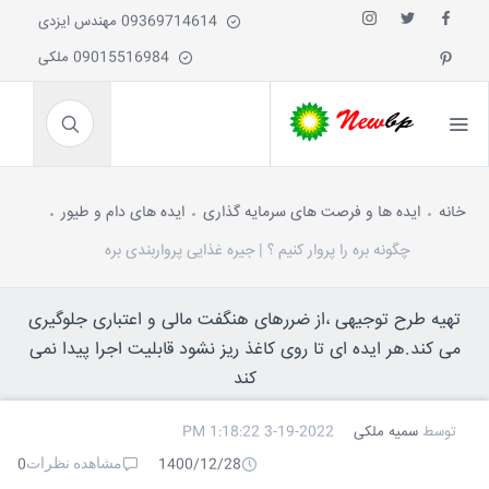
09369714614 مهندس ایزدی
09015516984 ملکی
خانه
ایده ها و فرصت های سرمایه گذاری
ایده های دام و طیور
چگونه بره را پروار کنیم ؟ | جیره غذایی پرواربندی بره
تهیه طرح توجیهی ،از ضررهای هنگفت مالی و اعتباری جلوگیری
می کند.هر ایده ای تا روی کاغذ ریز نشود قابلیت اجرا پیدا نمی
کند
توسط
سمیه ملکی
3-19-2022 1:18:22 PM
مشاهده نظرات
0
1400/12/28