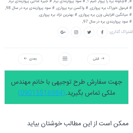
#,
#چگونه بره را پروار کنیم ؟,
# سود پرواربندی بره,
# جیره غذایی پرواربندی بره,
# فرمول خوراک بره پرواری,
# واکسن بره پرواری,
# سود پرواربندی بره در سال 98,
# میانگین افزایش وزن بره پرواری,
# بهترین نژاد بره پرواری,
# سود پرواربندی بره در سال 97,
اشتراک گذاری:
قبلی
بعدی
جهت سفارش طرح توجیهی با خانم مهندس
ملکی تماس بگیرید.
(09015516984)
ممکن است از این مطالب خوشتان بیاید