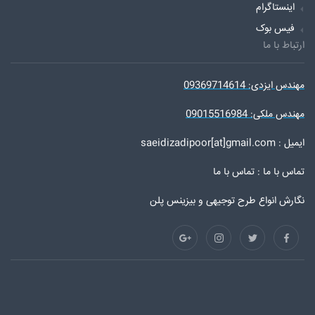
اینستاگرام
فیس بوک
ارتباط با ما
مهندس ایزدی: 09369714614
مهندس ملکی: 09015516984
ایمیل : saeidizadipoor[at]gmail.com
تماس با ما :
تماس با ما
نگارش انواع طرح توجیهی و بیزینس پلن