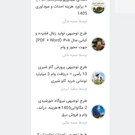
+ برآورد هزینه احداث و سودآوری
1405
توسط سمیه ملکی
طرح توجیهی تولید زغال فشرده و
کبابی سال ۱۴۰۵ (PDF + Word)
جهت مجوز و وام
توسط سمیه ملکی
طرح توجیهی پرورش گاو شیری
10 رأسی ⭐ دریافت وام 3 میلیارد
تومانی خرید گاو شیری
توسط سعید ایزدی
طرح توجیهی نیروگاه خورشیدی
2 مگاواتی1405☀️هزینه، درآمد،
وام و فروش برق
توسط سمیه ملکی
طرح توجیهی احداث نخلستان ۲