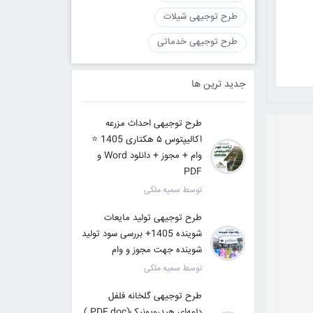
طرح توجیهی شیلات
طرح توجیهی خدماتی
جدید ترین ها
طرح توجیهی احداث مزرعه
اکالیپتوس ۵ هکتاری 1405 ⭐️
وام + مجوز + دانلود Word و
PDF
توسط سمیه ملکی
طرح توجیهی تولید مایعات
شوینده 1405+ بررسی سود تولید
شوینده جهت مجوز و وام
توسط سمیه ملکی
طرح توجیهی گلخانه فلفل
دلمه‌ای هیدروپونیک(PDF,doc )