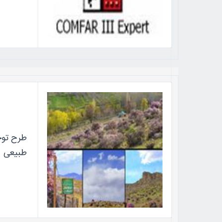
طرح توجی
طبیعی