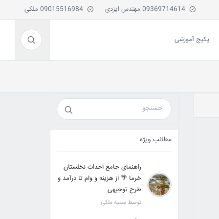
09369714614 مهندس ایزدی
09015516984 ملکی
پکیج آموزشی
مطالب ویژه
راهنمای جامع احداث نخلستان
خرما 🌴 از هزینه و وام تا درآمد و
طرح توجیهی
توسط سمیه ملکی