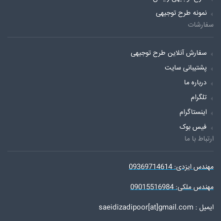
نمونه طرح توجیهی
سفارشات
سفارش آنلاین طرح توجیهی
پشتیبانی سایت
درباره ما
تلگرام
اینستاگرام
فیس بوک
ارتباط با ما
مهندس ایزدی: 09369714614
مهندس ملکی: 09015516984
ایمیل : saeidizadipoor[at]gmail.com