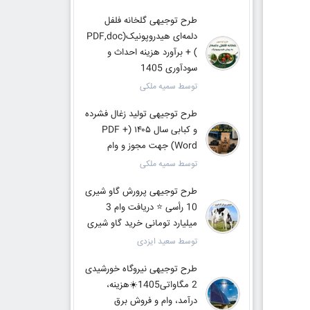
طرح توجیهی گلخانه فلفل
دلمه‌ای هیدروپونیک(PDF,doc
) + برآورد هزینه احداث و
سودآوری 1405
توسط سمیه ملکی
طرح توجیهی تولید زغال فشرده
و کبابی سال ۱۴۰۵ (PDF +
Word) جهت مجوز و وام
توسط سمیه ملکی
طرح توجیهی پرورش گاو شیری
10 رأسی ⭐ دریافت وام 3
میلیارد تومانی خرید گاو شیری
توسط سعید ایزدی
طرح توجیهی نیروگاه خورشیدی
2 مگاواتی1405☀️هزینه،
درآمد، وام و فروش برق