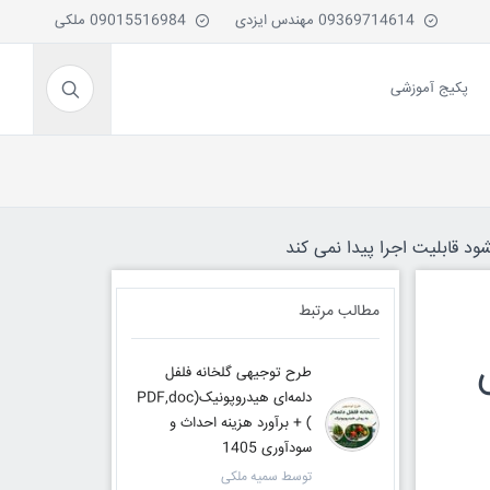
09369714614 مهندس ایزدی
09015516984 ملکی
پکیج آموزشی
ود قابلیت اجرا پیدا نمی کند
مطالب مرتبط
طرح توجیهی گلخانه فلفل
دلمه‌ای هیدروپونیک(PDF,doc
) + برآورد هزینه احداث و
سودآوری 1405
توسط سمیه ملکی