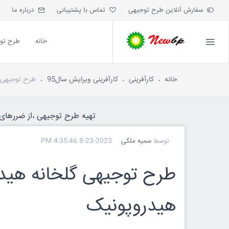
سفارش آنلاین طرح توجیهی
تماس با پشتیبانی
درباره ما
خانه
طرح تو
خانه
کارآفرینی
کارآفرینی ویرایش سال95
طرح توجیهی گ
تهیه طرح توجیهی ،از ضررهای ه
توسط
سمیه ملکی
8-23-2023 4:35:46 PM
طرح توجیهی گلخانه هیدر
هیدروپونیک