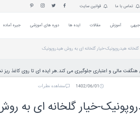
تماس با ما
قوانین سایت
جیهی
آموزش
مقالات
ایده ها
دوره های آموزشی
جیره آماده
لخانه هیدروپونیک-خیار گلخانه ای به روش هیدروپونیک
نگفت مالی و اعتباری جلوگیری می کند.هر ایده ای تا روی کاغذ ریز نش
مشاهده نظرات
1402/06/01
وپونیک-خیار گلخانه ای به روش