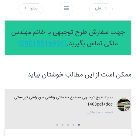
قبلی
بعدی
جهت سفارش طرح توجیهی با خانم مهندس
ملکی تماس بگیرید.
(09015516984)
ممکن است از این مطالب خوشتان بیاید
نمونه طرح توجیهی مجتمع خدماتی رفاهی بین راهی توریستی
1403pdf+doc
توسط سمیه ملکی