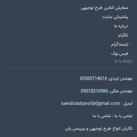
سفارش آنلاین طرح توجیهی
پشتیبانی سایت
درباره ما
تلگرام
اینستاگرام
فیس بوک
ارتباط با ما
مهندس ایزدی: 09369714614
مهندس ملکی: 09015516984
ایمیل : saeidizadipoor[at]gmail.com
تماس با ما :
تماس با ما
نگارش انواع طرح توجیهی و بیزینس پلن