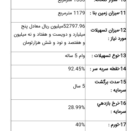
10- متراژ گلخانه:
1000 مترمربع
11-ميزان زمين بنا :
1179 مترمربع
52797.96میلیون ریال معادل پنج
12-ميزان تسهيلات
میلیارد و دویست و هفتاد و نه میلیون
مورد نياز :
و هفتصد و نود و شش هزارتومان
13-نوع تسهيلات :
وام 5 ساله
14-نقطه سربه سر :
92.45%
15-مدت برگشت
5 سال
سرمايه :
16-نرخ بازدهي
28.99%
سرمايه :
17-تورم :
40%