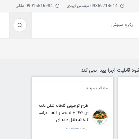
09369714614 مهندس ایزدی
09015516984 ملکی
پکیج آموزشی
ود قابلیت اجرا پیدا نمی کند
مطالب مرتبط
طرح توجیهی گلخانه فلفل دلمه
ای ۱۴۰۲ + word و pdf | درامد
گلخانه فلفل دلمه ای
توسط سمیه ملکی