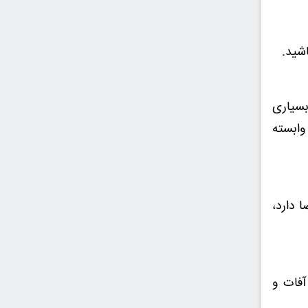
شید.
بسیاری
وابسته
 دارد،
فات و