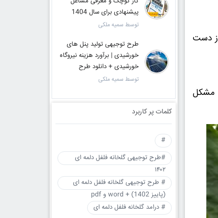
کار کوچک و معرفی مشاغل
پیشنهادی برای سال 1404
توسط سمیه ملکی
ز دست
طرح توجیهی تولید پنل های
خورشیدی | برآورد هزینه نیروگاه
خورشیدی + دانلود طرح
توسط سمیه ملکی
ا مشکل
کلمات پر کاربرد
#
#طرح توجیهی گلخانه فلفل دلمه ای
۱۴۰۲
# طرح توجیهی گلخانه فلفل دلمه ای
(پاییز 1402) + word و pdf
# درامد گلخانه فلفل دلمه ای