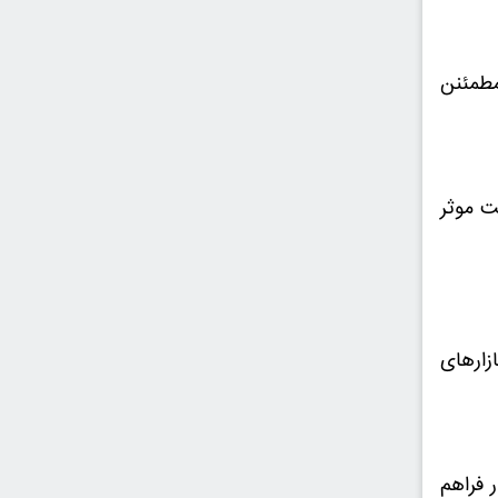
مطمئنن
ت موثر
زارهای
 فراهم