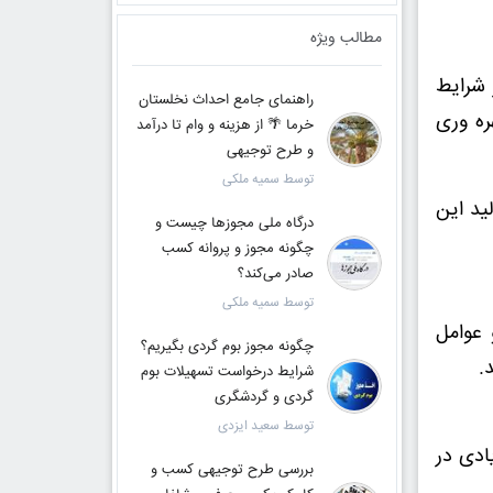
مطالب ویژه
 شرایط
راهنمای جامع احداث نخلستان
ره وری
خرما 🌴 از هزینه و وام تا درآمد
و طرح توجیهی
توسط سمیه ملکی
ید این
درگاه ملی مجوزها چیست و
چگونه مجوز و پروانه کسب
صادر می‌کند؟
توسط سمیه ملکی
 عوامل
چگونه مجوز بوم گردی بگیریم؟
.
شرایط درخواست تسهیلات بوم
گردی و گردشگری
توسط سعید ایزدی
ادی در
بررسی طرح توجیهی کسب و