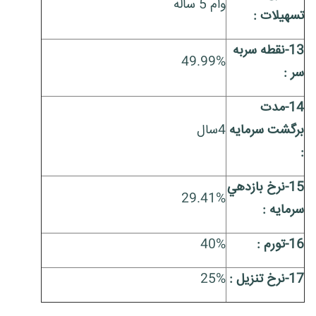
وام 5 ساله
تسهيلات :
13-نقطه سربه
49.99%
سر :
14-مدت
برگشت سرمايه
4سال
:
15-نرخ بازدهي
29.41%
سرمايه :
16-تورم :
40%
17-نرخ تنزیل :
25%