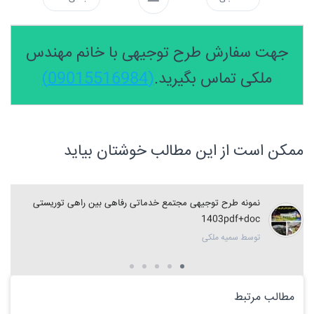
جهت سفارش طرح توجیهی با خانم مهندس
ملکی تماس بگیرید.
(09015516984)
ممکن است از این مطالب خوشتان بیاید
نمونه طرح توجیهی مجتمع خدماتی رفاهی بین راهی توریستی
1403pdf+doc
توسط سمیه ملکی
مطالب مرتبط