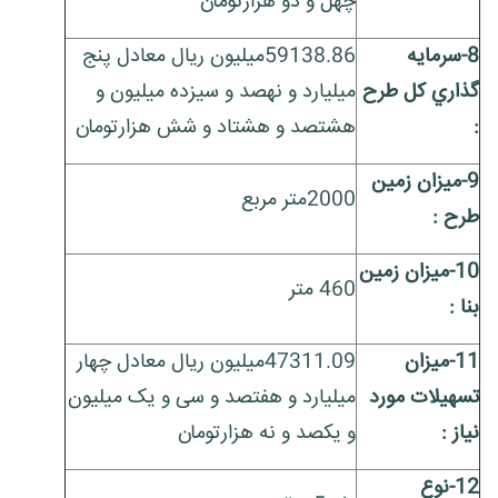
چهل و دو هزارتومان
8-سرمايه
59138.86میلیون ریال معادل پنج
گذاري کل طرح
میلیارد و نهصد و سیزده میلیون و
:
هشتصد و هشتاد و شش هزارتومان
9-ميزان زمين
2000متر مربع
طرح :
10-ميزان زمين
460 متر
بنا :
11-ميزان
47311.09میلیون ریال معادل چهار
تسهيلات مورد
میلیارد و هفتصد و سی و یک میلیون
نياز :
و یکصد و نه هزارتومان
12-نوع