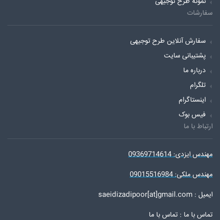
نمونه طرح توجیهی
سفارشات
سفارش آنلاین طرح توجیهی
پشتیبانی سایت
درباره ما
تلگرام
اینستاگرام
فیس بوک
ارتباط با ما
مهندس ایزدی: 09369714614
مهندس ملکی: 09015516984
ایمیل : saeidizadipoor[at]gmail.com
تماس با ما :
تماس با ما