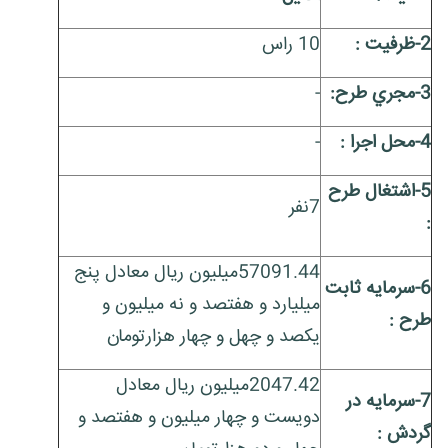
2-ظرفيت :
10 راس
3-مجري طرح:
-
4-محل اجرا :
-
5-اشتغال طرح
7نفر
:
57091.44میلیون ریال معادل پنج
6-سرمايه ثابت
میلیارد و هفتصد و نه میلیون و
طرح :
یکصد و چهل و چهار هزارتومان
2047.42میلیون ریال معادل
7-سرمايه در
دویست و چهار میلیون و هفتصد و
گردش :