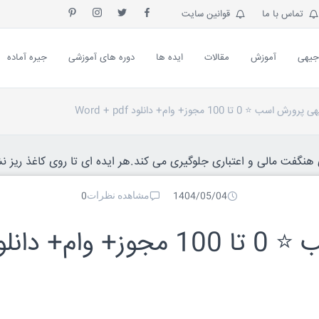
تماس با ما
قوانین سایت
جیهی
آموزش
مقالات
ایده ها
دوره های آموزشی
جیره آماده
⭐️ 0 تا 100 مجوز+ وام+ دانلود Word + pdf
نگفت مالی و اعتباری جلوگیری می کند.هر ایده ای تا روی کاغذ ریز نش
مشاهده نظرات
0
1404/05/04
طرح توجیهی پرورش اسب ⭐️ 0 تا 100 مجوز+ وام+ دا