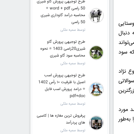
طرح توجیهی پرورش گاو شیری
50 راسی word + pdf ⭐️
محاسبه درآمد گاوداری شیری
50 راسی
وستایی
توسط سمیه ملکی
 دنبال
‌تواند
طرح توجیهی پرورش گاو
شیری20راسی 1403 ⭐️ نحوه
که سود
محاسبه سود گاو شیری
توسط سمیه ملکی
ع نژاد
طرح توجیهی پرورش اسب
والاتی
اصیل با ظرفیت ۱۰ رأس 1402
⭐️ درامد پرورش اسب فایل
رگترین
pdf+doc
توسط سمیه ملکی
د مورد
پرفروش ترین مغازه ها | کاسبی
به‌طور
های پردرآمد
توسط سمیه ملکی