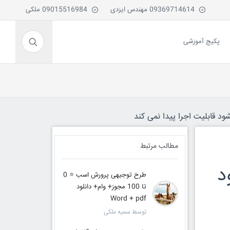
09369714614 مهندس ایزدی
09015516984 ملکی
پکیج آموزشی
ود قابلیت اجرا پیدا نمی کند
مطالب مرتبط
نلود
طرح توجیهی پرورش اسب ⭐️ 0
تا 100 مجوز+ وام+ دانلود
Word + pdf
توسط سمیه ملکی