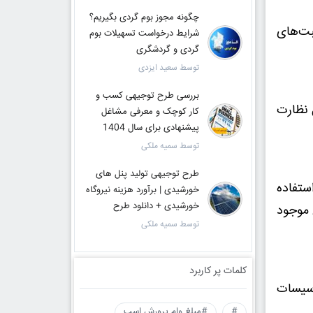
چگونه مجوز بوم گردی بگیریم؟
بت‌های
شرایط درخواست تسهیلات بوم
گردی و گردشگری
توسط سعید ایزدی
بررسی طرح توجیهی کسب و
 نظارت
کار کوچک و معرفی مشاغل
پیشنهادی برای سال 1404
توسط سمیه ملکی
طرح توجیهی تولید پنل های
‌های مختلف پرورش، از جمله پوشش زنده (جفت‌گیری طبیعی) و تلقیح مصنوعی (AI) استفاده
خورشیدی | برآورد هزینه نیروگاه
خورشیدی + دانلود طرح
 موجود
توسط سمیه ملکی
کلمات پر کاربرد
أسیسات
#
#مبلغ وام پرورش اسب