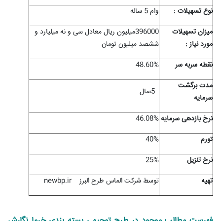
نوع تسهيلات :
وام 5 ساله
ميزان تسهيلات
396000میلیون ریال معادل سی و نه میلیارد و
مورد نياز :
ششصد میلیون تومان
نقطه سربه سر
48.60%
مدت برگشت
5
سال
سرمایه
نرخ بازدهی سرمایه
46.08%
تورم
40%
نرخ تنزیل
25%
تهیه
توسط شرکت الماس طرح البرز
newbp.ir
فهرست مطالب موجود در طرح توجیهی بسته بندی خرما نگارش