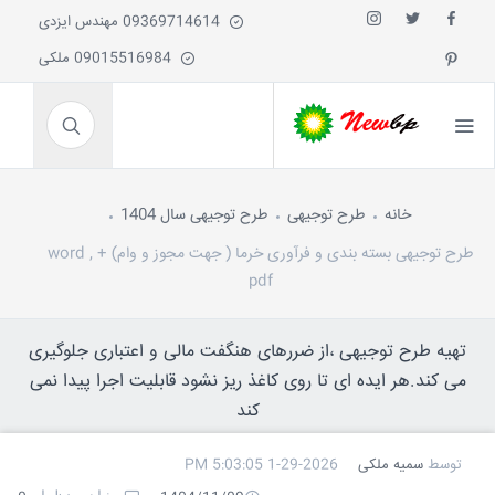
09369714614 مهندس ایزدی
09015516984 ملکی
خانه
طرح توجیهی
طرح توجیهی سال 1404
طرح توجیهی بسته بندی و فرآوری خرما ( جهت مجوز و وام) + word ,
pdf
تهیه طرح توجیهی ،از ضررهای هنگفت مالی و اعتباری جلوگیری
می کند.هر ایده ای تا روی کاغذ ریز نشود قابلیت اجرا پیدا نمی
کند
توسط
سمیه ملکی
1-29-2026 5:03:05 PM