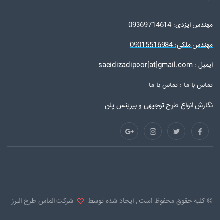
مهندس ایزدی: 09369714614
مهندس ملکی: 09015516984
ایمیل : saeidizadipoor[at]gmail.com
تماس با ما :
تماس با ما
نگارش انواع طرح توجیهی و بیزینس پلن
© کلیه حقوق محفوظ است , ایجاد شده توسط
شرکت الماس طرح البرز