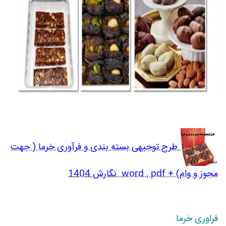
طرح توجیهی بسته بندی و فرآوری خرما ( جهت
مجوز و وام) + word , pdf
نگارش 1404
فراوری خرما