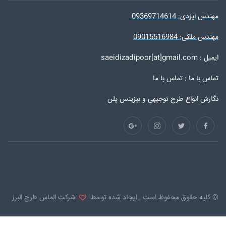
مهندس ایزدی: 09369714614
مهندس ملکی: 09015516984
ایمیل : saeidizadipoor[at]gmail.com
تماس با ما :
تماس با ما
نگارش انواع طرح توجیهی و بیزینس پلن
© کلیه حقوق محفوظ است , ایجاد شده توسط
شرکت الماس طرح البرز