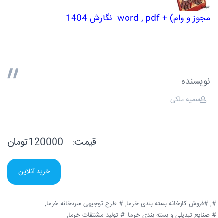
مجوز و وام) + word , pdf
نگارش 1404
نویسنده
سمیه ملکی
قیمت:
120000تومان
خرید آنلاین
#,
#فروش کارخانه بسته بندی خرما,
# طرح توجیهی سردخانه خرما,
# صنایع تبدیلی و بسته بندی خرما,
# تولید مشتقات خرما,