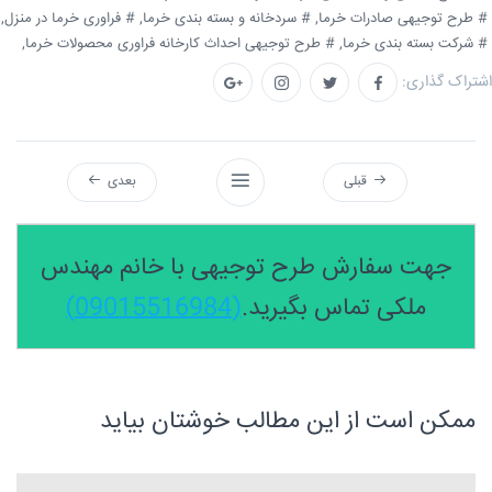
# طرح توجیهی صادرات خرما,
# سردخانه و بسته بندی خرما,
# فراوری خرما در منزل,
# شرکت بسته بندی خرما,
# طرح توجیهی احداث کارخانه فراوری محصولات خرما,
اشتراک گذاری:
قبلی
بعدی
جهت سفارش طرح توجیهی با خانم مهندس
ملکی تماس بگیرید.
(09015516984)
ممکن است از این مطالب خوشتان بیاید