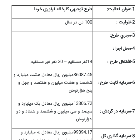
1-عنوان فعاليت:
طرح توجیهی کارخانه فرآوری خرما
2-ظرفيت :
100 تن در سال
3-مجري طرح:
4-محل اجرا :
5-اشتغال طرح :
14نفر مستقیم – 20 نفر غیر مستقیم
86087.45میلیون ریال معادل هشت میلیارد و
6-سرمايه ثابت طرح :
ششصد و هشت میلیون و هفتصد و چهل و
پنج هزارتومان
13306.72میلیون ریال معادل یک میلیارد و
7-سرمايه در گردش :
سیصد و سی میلیون و ششصد و هفتاد و دو
هزارتومان
99394.17میلیون ریال معادل نه میلیارد و
8-سرمايه گذاري کل