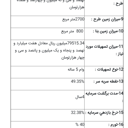
نهصد و سی و نه میلیون و چهارصد و هفده
طرح :
هزارتومان
9-ميزان زمين طرح :
2700متر مربع
10-ميزان زمين بنا :
800
متر مربع
79515.34میلیون ریال معادل هفت میلیارد و
11-ميزان تسهيلات مورد
نهصد و پنجاه و یک میلیون و پانصد و سی و
نياز :
چهار هزارتومان
12-نوع تسهيلات :
وام 5 ساله
13-نقطه سربه سر :
49.35%
14-مدت برگشت سرمايه
4سال
:
15-نرخ بازدهي سرمايه :
32.38%
16-تورم :
40 %