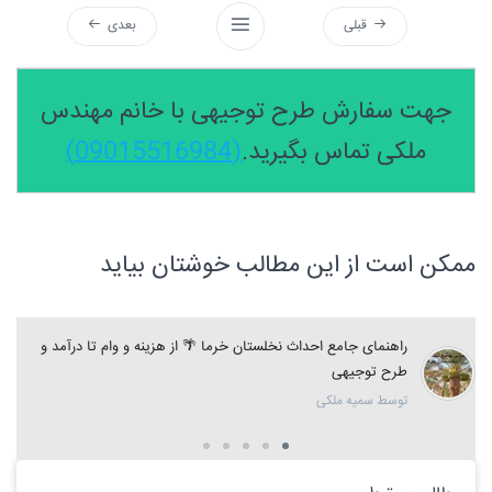
قبلی
بعدی
جهت سفارش طرح توجیهی با خانم مهندس
ملکی تماس بگیرید.
(09015516984)
ممکن است از این مطالب خوشتان بیاید
راهنمای جامع احداث نخلستان خرما 🌴 از هزینه و وام تا درآمد و
طرح توجیهی
توسط سمیه ملکی