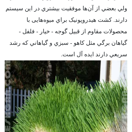
ولي بعضي از آن‌ها موفقيت بيشتري در اين سيستم
دارند. کشت هيدروپونيک براي میوه‌هایی با
محصولات مقاوم از قبيل گوجه - خيار - فلفل -
گياهان برگي مثل کاهو - سبزي و گياهاني که رشد
سريعي دارند ايده آل است.