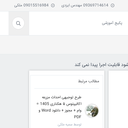
09369714614 مهندس ایزدی
09015516984 ملکی
پکیج آموزشی
ود قابلیت اجرا پیدا نمی کند
مطالب مرتبط
طرح توجیهی احداث مزرعه
اکالیپتوس ۵ هکتاری 1405 ⭐️
وام + مجوز + دانلود Word و
PDF
توسط سمیه ملکی