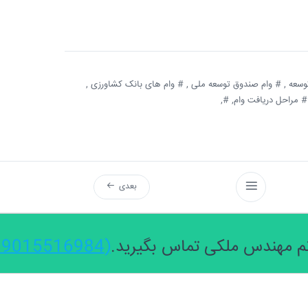
سعه ,
# وام صندوق توسعه ملی ,
# وام های بانک کشاورزی ,
 مراحل دریافت وام,
#,
بعدی
 مهندس ملکی تماس بگیرید.
(09015516984)