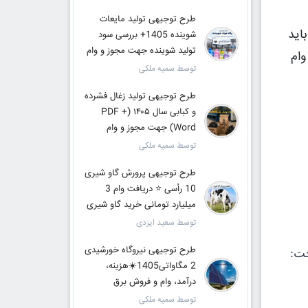
طرح توجیهی تولید مایعات
اید
شوینده 1405+ بررسی سود
تولید شوینده جهت مجوز و وام
وام
توسط سمیه ملکی
طرح توجیهی تولید زغال فشرده
و کبابی سال ۱۴۰۵ (PDF +
Word) جهت مجوز و وام
توسط سمیه ملکی
طرح توجیهی پرورش گاو شیری
10 رأسی ⭐ دریافت وام 3
میلیارد تومانی خرید گاو شیری
توسط سعید ایزدی
طرح توجیهی نیروگاه خورشیدی
2 مگاواتی1405☀️هزینه،
درآمد، وام و فروش برق
توسط سمیه ملکی