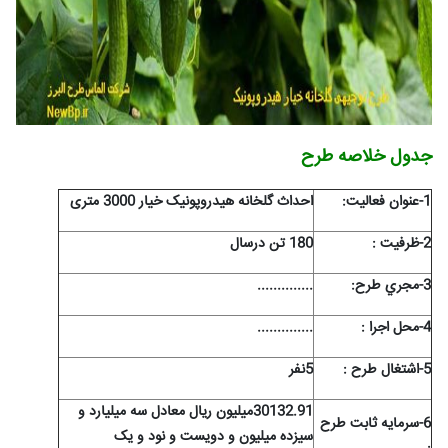
جدول خلاصه طرح
1-عنوان فعاليت:
احداث گلخانه هیدروپونیک خیار 3000 متری
2-ظرفيت :
180 تن درسال
3-مجري طرح:
..............
4-محل اجرا :
..............
5-اشتغال طرح :
5نفر
30132.91میلیون ریال معادل سه میلیارد و
6-سرمايه ثابت طرح
سیزده میلیون و دویست و نود و یک