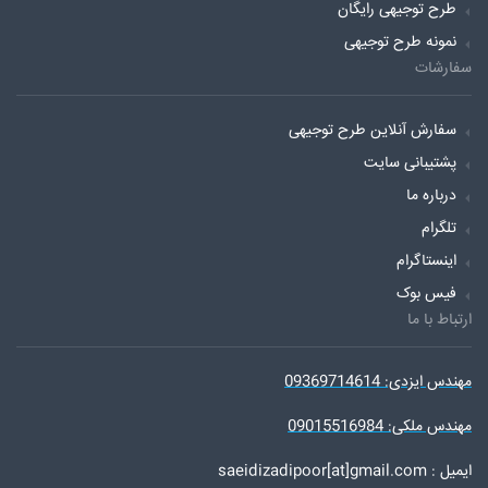
طرح توجیهی رایگان
نمونه طرح توجیهی
سفارشات
سفارش آنلاین طرح توجیهی
پشتیبانی سایت
درباره ما
تلگرام
اینستاگرام
فیس بوک
ارتباط با ما
مهندس ایزدی: 09369714614
مهندس ملکی: 09015516984
ایمیل : saeidizadipoor[at]gmail.com