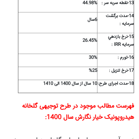
13-نقطه سربه سر :
44.98%
14-مدت برگشت
6سال
سرمايه :
15-نرخ بازدهي
26.45%
سرمايه
IRR
:
16-تورم :
30%
17
-نرخ تنزیل :
%25
18-مدت اجرای طرح:
10 سال از سال 1400 الی 1410
فهرست مطالب موجود در طرح توجیهی گلخانه
هیدروپونیک خیار نگارش سال 1400: