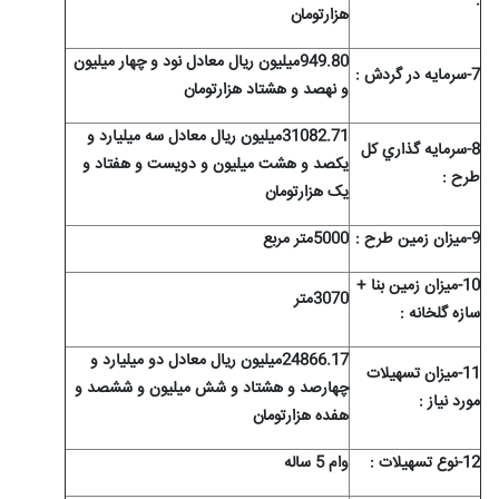
:
هزارتومان
949.80میلیون ریال معادل نود و چهار میلیون
7-سرمايه در گردش :
و نهصد و هشتاد هزارتومان
31082.71میلیون ریال معادل سه میلیارد و
8-سرمايه گذاري کل
یکصد و هشت میلیون و دویست و هفتاد و
طرح :
یک هزارتومان
9-ميزان زمين طرح :
5000متر مربع
10-ميزان زمين بنا +
3070متر
سازه گلخانه :
24866.17میلیون ریال معادل دو میلیارد و
11-ميزان تسهيلات
چهارصد و هشتاد و شش میلیون و ششصد و
مورد نياز :
هفده هزارتومان
12-نوع تسهيلات :
وام 5 ساله