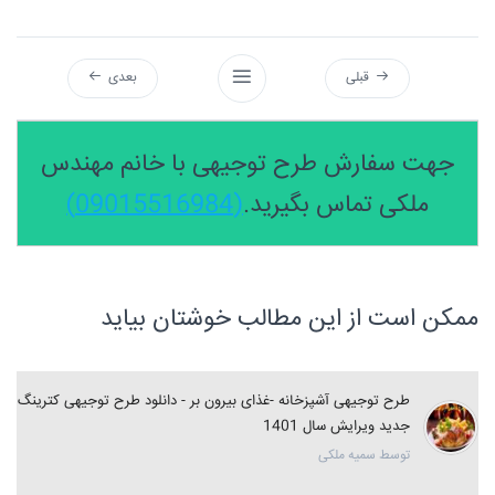
قبلی
بعدی
جهت سفارش طرح توجیهی با خانم مهندس
ملکی تماس بگیرید.
(09015516984)
ممکن است از این مطالب خوشتان بیاید
طرح توجیهی آشپزخانه -غذای بیرون بر - دانلود طرح توجیهی کترینگ
جدید ویرایش سال 1401
توسط سمیه ملکی