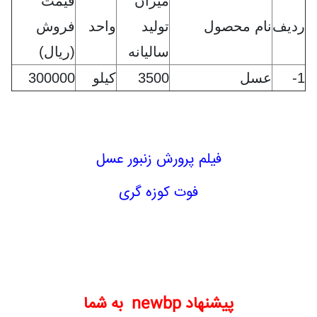
میزان
قیمت
ردیف
نام محصول
تولید
واحد
فروش
سالیانه
(ریال)
1-
عسل
3500
کیلو
300000
فیلم پرورش زنبور عسل
فوت کوزه گری
پیشنهاد newbp به شما