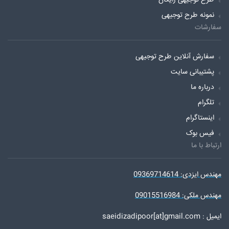
طرح توجیهی رایگان
نمونه طرح توجیهی
سفارشات
سفارش آنلاین طرح توجیهی
پشتیبانی سایت
درباره ما
تلگرام
اینستاگرام
فیس بوک
ارتباط با ما
مهندس ایزدی: 09369714614
مهندس ملکی: 09015516984
ایمیل : saeidizadipoor[at]gmail.com