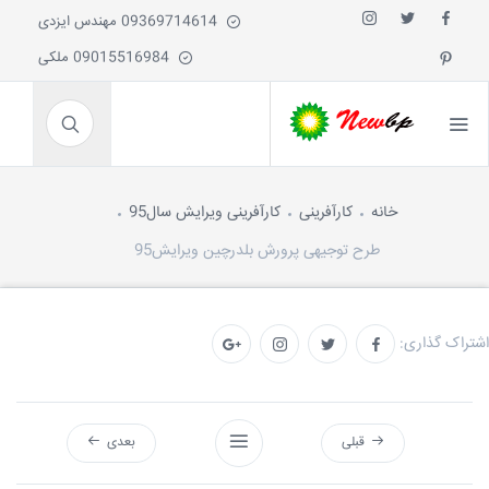
09369714614 مهندس ایزدی
09015516984 ملکی
خانه
کارآفرینی
کارآفرینی ویرایش سال95
طرح توجیهی پرورش بلدرچین ویرایش95
اشتراک گذاری:
قبلی
بعدی