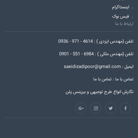
اینستاگرام
فیس بوک
ارتباط با ما
تلفن (مهندس ایزدی ) : 4614 - 971 - 0936
تلفن (مهندس ملکی ) : 6984 - 551 - 0901
ایمیل : saeidizadipoor@gmail.com
تماس با ما :
تماس با ما
نگارش انواع طرح توجیهی و بیزینس پلن