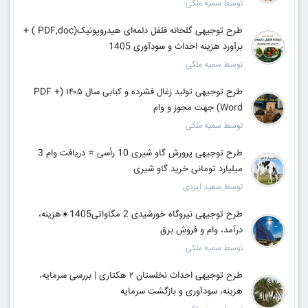
توسط سمیه ملکی
طرح توجیهی گلخانه فلفل دلمه‌ای هیدروپونیک(PDF,doc ) +
برآورد هزینه احداث و سودآوری 1405
توسط سمیه ملکی
طرح توجیهی تولید زغال فشرده و کبابی سال ۱۴۰۵ (PDF +
Word) جهت مجوز و وام
توسط سمیه ملکی
طرح توجیهی پرورش گاو شیری 10 رأسی ⭐ دریافت وام 3
میلیارد تومانی خرید گاو شیری
توسط سعید ایزدی
طرح توجیهی نیروگاه خورشیدی 2 مگاواتی1405☀️هزینه،
درآمد، وام و فروش برق
توسط سمیه ملکی
طرح توجیهی احداث نخلستان ۲ هکتاری | بررسی سرمایه،
هزینه، سودآوری و بازگشت سرمایه