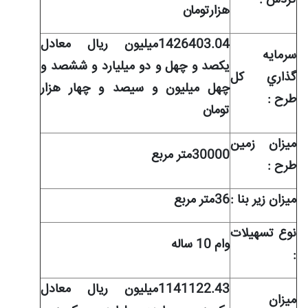
گردش :
هزارتومان
1426403.04میلیون ریال معادل
سرمايه
یکصد و چهل و دو میلیارد و ششصد و
گذاري کل
چهل میلیون و سیصد و چهار هزار
طرح :
تومان
ميزان زمين
30000متر مربع
طرح :
ميزان زیر بنا :
36متر مربع
نوع تسهيلات
وام 10 ساله
:
1141122.43میلیون ریال معادل
ميزان