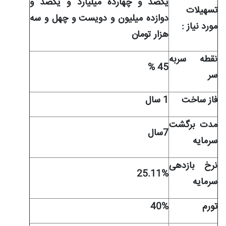
یکصد و چهارده میلیارد و یکصد و
تسهيلات
دوازده میلیون و دویست و چهل و سه
مورد نياز :
هزار تومان
نقطه سربه
45 %
سر
فاز ساخت
1 سال
مدت برگشت
7سال
سرمایه
نرخ بازدهی
25.11%
سرمایه
تورم
40%