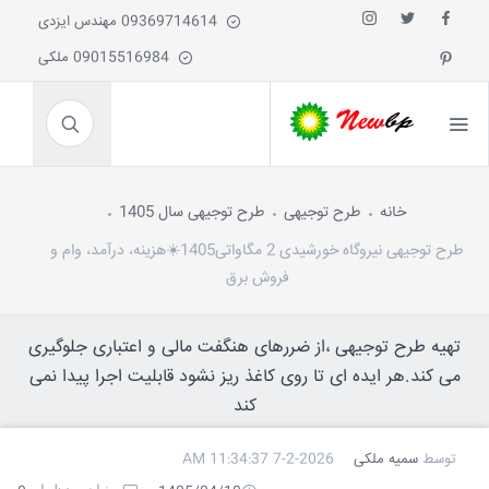
09369714614 مهندس ایزدی
09015516984 ملکی
خانه
طرح توجیهی
طرح توجیهی سال 1405
طرح توجیهی نیروگاه خورشیدی 2 مگاواتی1405☀️هزینه، درآمد، وام و
فروش برق
تهیه طرح توجیهی ،از ضررهای هنگفت مالی و اعتباری جلوگیری
می کند.هر ایده ای تا روی کاغذ ریز نشود قابلیت اجرا پیدا نمی
کند
توسط
سمیه ملکی
7-2-2026 11:34:37 AM