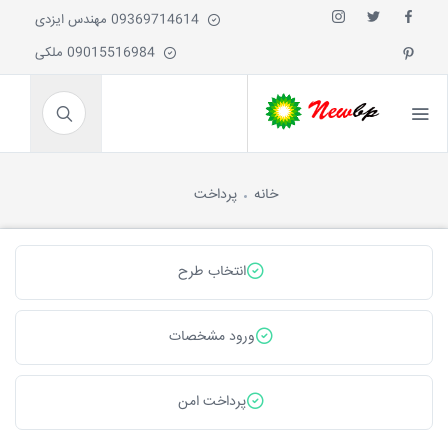
09369714614 مهندس ایزدی
09015516984 ملکی
خانه
پرداخت
انتخاب طرح
ورود مشخصات
پرداخت امن