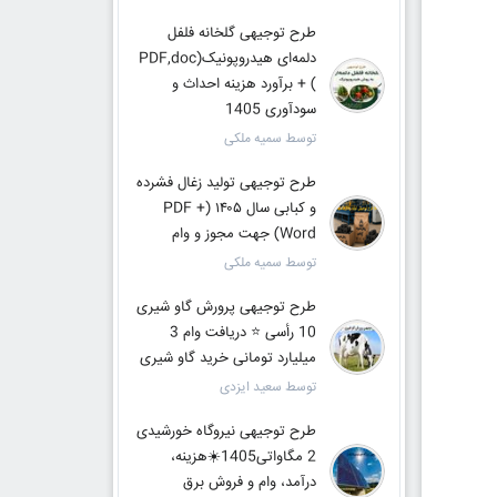
طرح توجیهی گلخانه فلفل
دلمه‌ای هیدروپونیک(PDF,doc
) + برآورد هزینه احداث و
سودآوری 1405
توسط سمیه ملکی
طرح توجیهی تولید زغال فشرده
و کبابی سال ۱۴۰۵ (PDF +
Word) جهت مجوز و وام
توسط سمیه ملکی
طرح توجیهی پرورش گاو شیری
10 رأسی ⭐ دریافت وام 3
میلیارد تومانی خرید گاو شیری
توسط سعید ایزدی
طرح توجیهی نیروگاه خورشیدی
2 مگاواتی1405☀️هزینه،
درآمد، وام و فروش برق