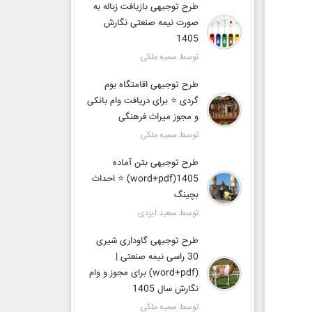
طرح توجیهی بازیافت زباله به
صورت نیمه صنعتی نگارش
1405
توسط سمیه ملکی
طرح توجیهی اقامتگاه بوم
گردی ⭐ برای دریافت وام بانکی
و مجوز میراث فرهنگی
توسط سمیه ملکی
طرح توجیهی بتن آماده
1405(word+pdf) ⭐ احداث
بچینگ
توسط سعید ایزدی
طرح توجیهی گاوداری شیری
30 راسی نیمه صنعتی |
(word+pdf) برای مجوز و وام
نگارش سال 1405
توسط سمیه ملکی