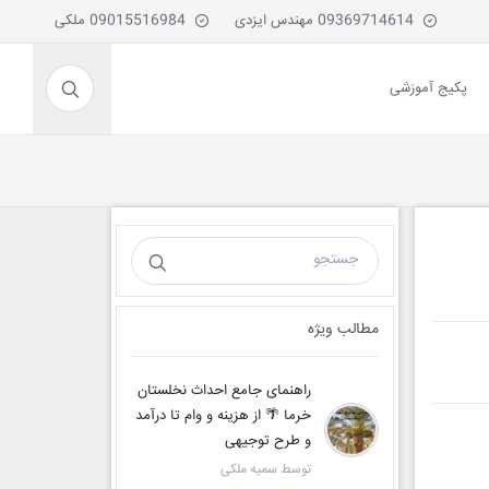
09369714614 مهندس ایزدی
09015516984 ملکی
پکیج آموزشی
مطالب ویژه
راهنمای جامع احداث نخلستان
خرما 🌴 از هزینه و وام تا درآمد
و طرح توجیهی
توسط سمیه ملکی