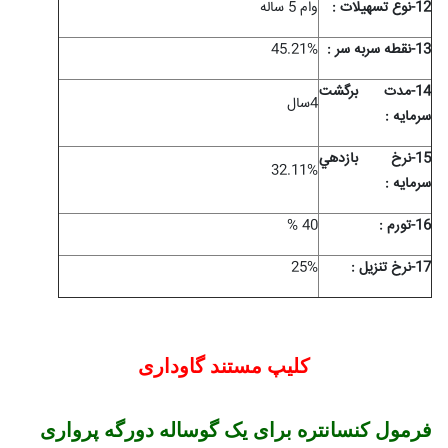
12-نوع تسهيلات :
وام 5 ساله
13-نقطه سربه سر :
45.21%
14-مدت برگشت
4سال
سرمايه :
15-نرخ بازدهي
32.11%
سرمايه :
16-تورم :
40 %
17-نرخ تنزیل :
25%
کلیپ مستند گاوداری
فرمول کنسانتره برای یک گوساله دورگه پرواری