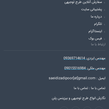
سفارش آنلاین طرح توجیهی
پشتیبانی سایت
درباره ما
تلگرام
اینستاگرام
فیس بوک
ارتباط با ما
مهندس ایزدی: 09369714614
مهندس ملکی: 09015516984
ایمیل : saeidizadipoor[at]gmail.com
تماس با ما :
تماس با ما
نگارش انواع طرح توجیهی و بیزینس پلن