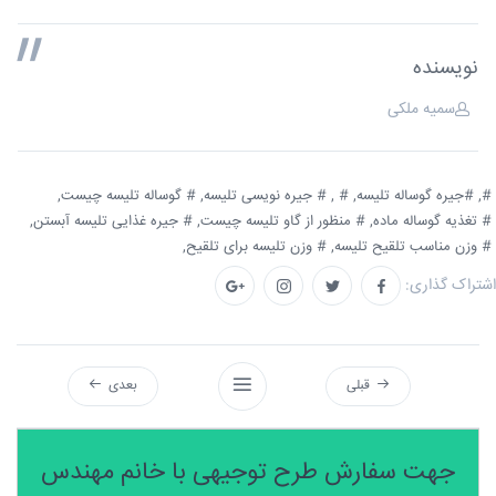
نویسنده
سمیه ملکی
#,
#جیره گوساله تلیسه,
# ,
# جیره نویسی تلیسه,
# گوساله تلیسه چیست,
# تغذیه گوساله ماده,
# منظور از گاو تلیسه چیست,
# جیره غذایی تلیسه آبستن,
# وزن مناسب تلقیح تلیسه,
# وزن تلیسه برای تلقیح,
اشتراک گذاری:
قبلی
بعدی
جهت سفارش طرح توجیهی با خانم مهندس