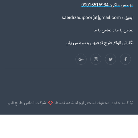
مهندس ملکی: 09015516984
ایمیل : saeidizadipoor[at]gmail.com
تماس با ما :
تماس با ما
نگارش انواع طرح توجیهی و بیزینس پلن
© کلیه حقوق محفوظ است , ایجاد شده توسط
شرکت الماس طرح البرز