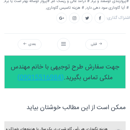
#پرواربندی گوسفند و بره,
# درآمد عالی و ریسک کم,
#پروار گوساله بهتر است یا بره,
# آیا گاوداری سود دهی دارد,
# هزینه تاسیس گاوداری,
اشتراک گذاری:
قبلی
بعدی
جهت سفارش طرح توجیهی با خانم مهندس
ملکی تماس بگیرید.
(09015516984)
ممکن است از این مطالب خوشتان بیاید
هزینه نگهداری هر رأس گاو شیری در یک سال با هزینه‌های خوراک و