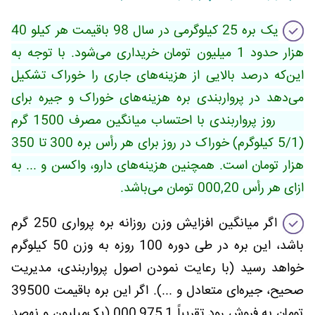
یک بره 25 کیلوگرمی در سال 98 باقیمت هر کیلو 40
هزار حدود 1 میلیون تومان خریداری می‌شود. با توجه به
این‌که درصد بالایی از هزینه‌های جاری را خوراک تشکیل
می‌دهد در پرواربندی بره هزینه‌های خوراک و جیره برای
100 روز پرواربندی با احتساب میانگین مصرف 1500 گرم
(5/1 کیلوگرم) خوراک در روز برای هر رأس بره 300 تا 350
هزار تومان است. همچنین هزینه‌های دارو، واکسن و ... به
ازای هر رأس 000,20 تومان می‌باشد.
اگر میانگین افزایش وزن روزانه بره پرواری 250 گرم
باشد، این بره در طی دوره 100 روزه به وزن 50 کیلوگرم
خواهد رسید (با رعایت نمودن اصول پرواربندی، مدیریت
صحیح، جیره‌ای متعادل و ...). اگر این بره باقیمت 39500
تومان به فروش رود تقریباً 000,975,1 (یک‌میلیون و نهصد