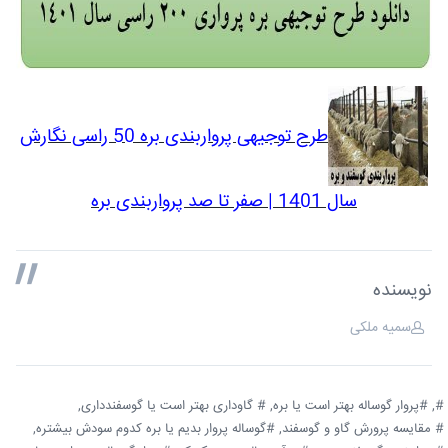
طرح توجیهی پرواربندی بره 50 راسی نگارش
سال 1401 | صفر تا صد پرواربندی بره
نویسنده
سمیه ملکی
#,
#پروار گوساله بهتر است یا بره,
# گاوداری بهتر است یا گوسفندداری,
# مقایسه پرورش گاو و گوسفند,
#گوساله پروار بدیم یا بره کدوم سودش بیشتره,