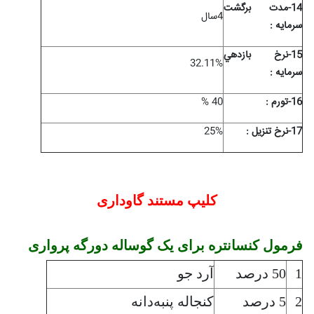
14-مدت برگشت
4سال
سرمايه :
15-نرخ بازدهي
32.11%
سرمايه :
16-تورم :
40 %
17-نرخ تنزیل :
25%
کلیپ مستند گاوداری
فرمول کنسانتره برای یک گوساله دورگه پرواری
1
50 درصد
آرد جو
2
5 درصد
کنجاله پنبه‌دانه