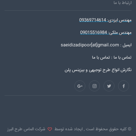
ارتباط با ما
مهندس ایزدی: 09369714614
مهندس ملکی: 09015516984
ایمیل : saeidizadipoor[at]gmail.com
تماس با ما :
تماس با ما
نگارش انواع طرح توجیهی و بیزینس پلن
© کلیه حقوق محفوظ است , ایجاد شده توسط
شرکت الماس طرح البرز