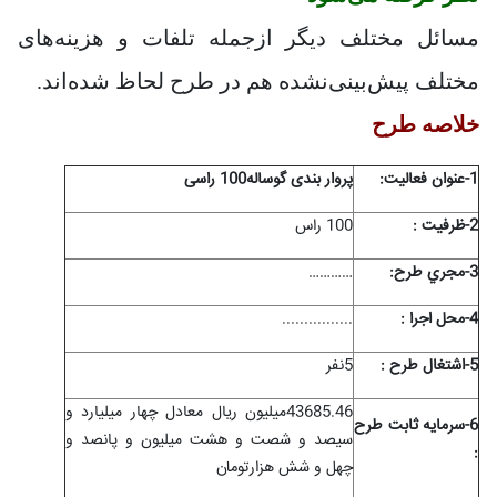
مسائل مختلف دیگر ازجمله تلفات و هزینه‌های
مختلف پیش‌بینی‌نشده هم در طرح لحاظ شده‌اند.
خلاصه طرح
1-عنوان فعاليت:
پروار بندی گوساله100 راسی
2-ظرفيت :
100 راس
3-مجري طرح:
…………
4-محل اجرا :
..............
..
5-اشتغال طرح :
5نفر
43685.46میلیون ریال معادل چهار میلیارد و
6-سرمايه ثابت طرح
سیصد و شصت و هشت میلیون و پانصد و
:
چهل و شش هزارتومان