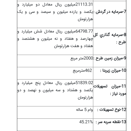
21113.31میلیون ریال معادل دو میلیارد و
7-سرمايه در گردش :
یکصد و یازده میلیون و سیصد و سی و یک
هزارتومان
64798.77میلیون ریال معادل شش میلیارد و
8-سرمايه گذاري کل
چهارصد و هفتاد و نه میلیون و هشتصد و
طرح :
هفتاد و هفت هزارتومان
9-ميزان زمين طرح :
2000متر مربع
10-ميزان زیربنا :
462
مترمربع
51839.02میلیون ریال معادل پنج میلیارد و
11-ميزان تسهيلات
یکصد و هشتاد و سه میلیون و نهصد و دو
مورد نياز :
هزارتومان
12-نوع تسهيلات :
وام 5 ساله
13-نقطه سربه سر :
45.21%