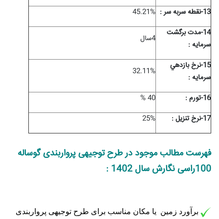
13-نقطه سربه سر :
45.21%
14-مدت برگشت
4سال
سرمايه :
15-نرخ بازدهي
32.11%
سرمايه :
16-تورم :
40 %
17-نرخ تنزیل :
25%
فهرست مطالب موجود در طرح توجیهی پرواربندی گوساله
100راسی نگارش سال 1402 :
برآورد زمین یا مکان مناسب برای طرح توجیهی پرواربندی