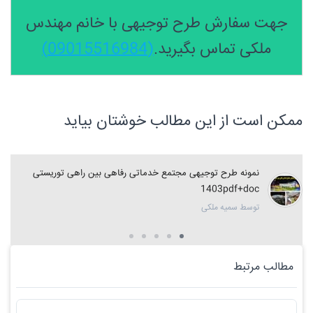
جهت سفارش طرح توجیهی با خانم مهندس
ملکی تماس بگیرید.
(09015516984)
ممکن است از این مطالب خوشتان بیاید
نمونه طرح توجیهی مجتمع خدماتی رفاهی بین راهی توریستی
1403pdf+doc
توسط سمیه ملکی
مطالب مرتبط