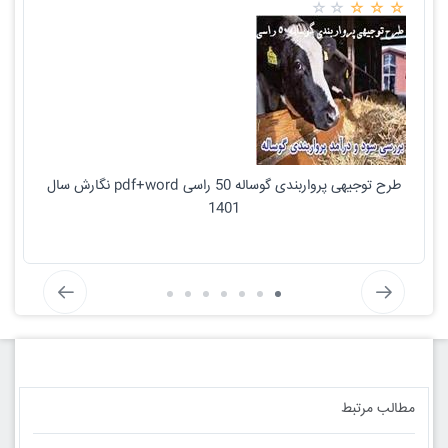
طرح توجیهی پرواربندی گوساله 50 راسی pdf+word نگارش سال
1401
مطالب مرتبط