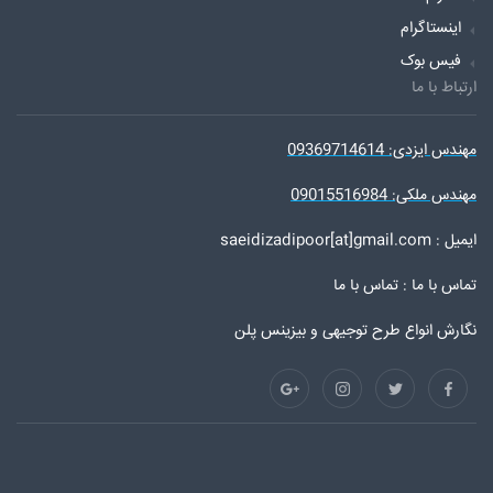
اینستاگرام
فیس بوک
ارتباط با ما
مهندس ایزدی: 09369714614
مهندس ملکی: 09015516984
ایمیل : saeidizadipoor[at]gmail.com
تماس با ما :
تماس با ما
نگارش انواع طرح توجیهی و بیزینس پلن