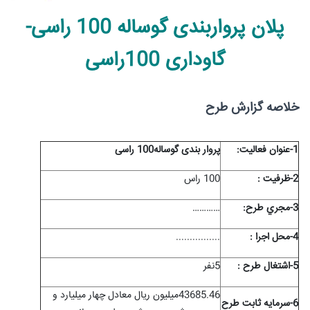
پلان پرواربندی گوساله 100 راسی-
گاوداری 100راسی
خلاصه گزارش طرح
1-عنوان فعاليت:
پروار بندی گوساله100 راسی
2-ظرفيت :
100 راس
3-مجري طرح:
…………
4-محل اجرا :
..............
..
5-اشتغال طرح :
5نفر
43685.46میلیون ریال معادل چهار میلیارد و
6-سرمايه ثابت طرح