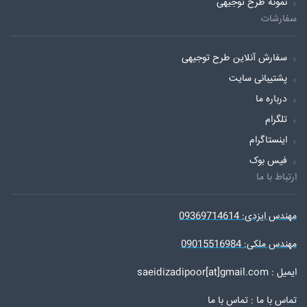
نمونه طرح توجیهی
سفارشات
سفارش آنلاین طرح توجیهی
پشتیبانی سایت
درباره ما
تلگرام
اینستاگرام
فیس بوک
ارتباط با ما
مهندس ایزدی: 09369714614
مهندس ملکی: 09015516984
ایمیل : saeidizadipoor[at]gmail.com
تماس با ما :
تماس با ما