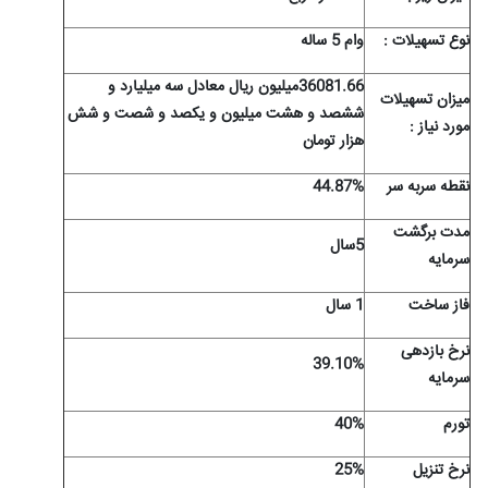
نوع تسهيلات :
وام 5 ساله
36081.66میلیون ریال معادل سه میلیارد و
ميزان تسهيلات
ششصد و هشت میلیون و یکصد و شصت و شش
مورد نياز :
هزار تومان
نقطه سربه سر
44.87%
مدت برگشت
5سال
سرمایه
فاز ساخت
1 سال
نرخ بازدهی
39.10%
سرمایه
تورم
40%
نرخ تنزیل
25%