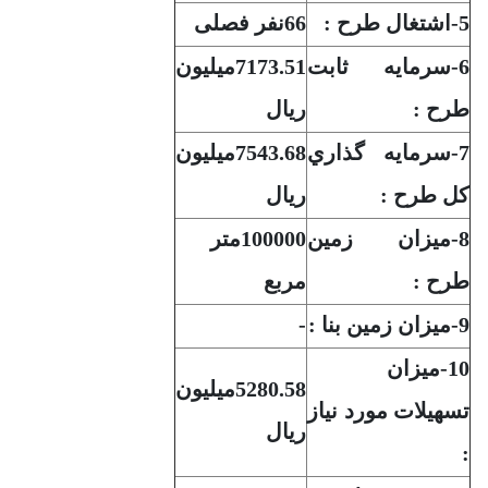
5-اشتغال طرح :
66نفر فصلی
6-سرمايه ثابت
7173.51میلیون
طرح :
ریال
7-سرمايه گذاري
7543.68میلیون
کل طرح :
ریال
8-ميزان زمين
100000متر
طرح :
مربع
9-ميزان زمين بنا :
-
10-ميزان
5280.58میلیون
تسهيلات مورد نياز
ریال
: