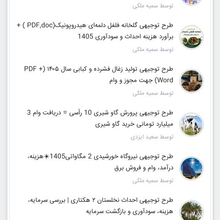
توسط سمیه ملکی
طرح توجیهی گلخانه فلفل دلمه‌ای هیدروپونیک(PDF,doc ) +
برآورد هزینه احداث و سودآوری 1405
توسط سمیه ملکی
طرح توجیهی تولید زغال فشرده و کبابی سال ۱۴۰۵ (PDF +
Word) جهت مجوز و وام
توسط سمیه ملکی
طرح توجیهی پرورش گاو شیری 10 رأسی ⭐ دریافت وام 3
میلیارد تومانی خرید گاو شیری
توسط سعید ایزدی
طرح توجیهی نیروگاه خورشیدی 2 مگاواتی1405☀️هزینه،
درآمد، وام و فروش برق
توسط سمیه ملکی
طرح توجیهی احداث نخلستان ۲ هکتاری | بررسی سرمایه،
هزینه، سودآوری و بازگشت سرمایه