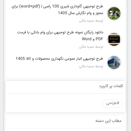
طرح توجیهی گاوداری شیری 100 راسی | (word+pdf) برای
مجوز و وام نگارش سال 1405
توسط سمیه ملکی
دانلود رایگان نمونه طرح توجیهی برای وام بانکی با فرمت
PDF و Word
توسط سمیه ملکی
طرح توجیهی انبار عمومی نگهداری محصولات و کالا 1405
توسط سمیه ملکی
کلمات پر کاربرد
#طراحی
مطاب این دسته