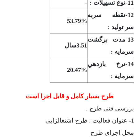
11-نوع تسهيلات :
-
12-نقطه سربه
53.79%
سر توليد :
13-مدت برگشت
3.51سال
سرمايه :
14-نرخ بازدهي
20.47%
سرمايه :
طرح بسیار کامل و قابل اجرا است
بررسی فنی طرح :
1- عنوان فعالیت : طرح اشتغالزایی
محل اجرای طرح