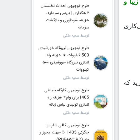
یبا و
طرح توجیهی احداث نخلستان
۲ هکتاری | بررسی سرمایه،
هزینه، سودآوری و بازگشت
اشی‌کاری
سرمایه
توسط سمیه ملکی
طرح توجیهی نیروگاه خورشیدی
500 کیلووات ☀️ هزینه راه
اندازی نیروگاه خورشیدی ۵۰۰
کیلووات
توسط سمیه ملکی
ید که
طرح توجیهی کارگاه خیاطی
1405برای وام⭐ هزینه راه
اندازی تولیدی لباس زنانه
توسط سمیه ملکی
طرح توجیهی کافی شاپ و
جگرکی 1405 ☕ جهت مجوز و
وام (PDF+WORD)