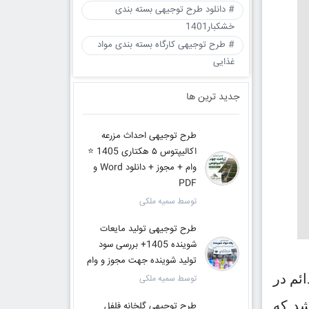
# دانلود طرح توجیهی بسته بندی
خشکبار1401
# طرح توجیهی کارگاه بسته بندی مواد
غذایی
جدید ترین ها
طرح توجیهی احداث مزرعه
اکالیپتوس ۵ هکتاری 1405 ⭐️
وام + مجوز + دانلود Word و
PDF
توسط سمیه ملکی
طرح توجیهی تولید مایعات
شوینده 1405+ بررسی سود
تولید شوینده جهت مجوز و وام
ئم در
توسط سمیه ملکی
شد که
طرح توجیهی گلخانه فلفل