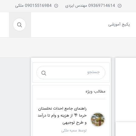
09369714614 مهندس ایزدی
09015516984 ملکی
پکیج آموزشی
مطالب ویژه
راهنمای جامع احداث نخلستان
خرما 🌴 از هزینه و وام تا درآمد
و طرح توجیهی
توسط سمیه ملکی