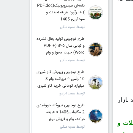
دلمه‌ای هیدروپونیک(PDF,doc
) + برآورد هزینه احداث و
سودآوری 1405
توسط سمیه ملکی
طرح توجیهی تولید زغال فشرده
و کبابی سال ۱۴۰۵ (PDF +
Word) جهت مجوز و وام
توسط سمیه ملکی
طرح توجیهی پرورش گاو شیری
10 رأسی ⭐ دریافت وام 3
میلیارد تومانی خرید گاو شیری
توسط سعید ایزدی
بازار
طرح توجیهی نیروگاه خورشیدی
2 مگاواتی1405☀️هزینه،
درآمد، وام و فروش برق
لات و
توسط سمیه ملکی