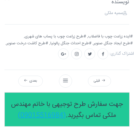
نویسنده
سمیه ملکی
#ایده زراعت چوب با فاضلاب,
#طرح زراعت چوب با پساب های شهری,
#طرح ایجاد جنگل صنوبر,
#طرح احداث جنگل پالونیا,
#طرح کاشت درخت صنوبر,
اشتراک گذاری:
قبلی
بعدی
جهت سفارش طرح توجیهی با خانم مهندس
ملکی تماس بگیرید.
(09015516984)