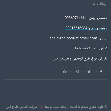
ارتباط با ما
مهندس ایزدی: 09369714614
مهندس ملکی: 09015516984
ایمیل : saeidizadipoor[at]gmail.com
تماس با ما :
تماس با ما
نگارش انواع طرح توجیهی و بیزینس پلن
© کلیه حقوق محفوظ است , ایجاد شده توسط
شرکت الماس طرح البرز