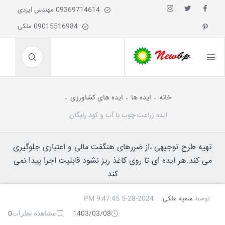
09369714614 مهندس ایزدی
09015516984 ملکی
خانه
ایده ها
ایده های کشاورزی
ایده زراعت چوب با آب و کود رایگان
تهیه طرح توجیهی ،از ضررهای هنگفت مالی و اعتباری جلوگیری
می کند.هر ایده ای تا روی کاغذ ریز نشود قابلیت اجرا پیدا نمی
کند
توسط
سمیه ملکی
5-28-2024 9:47:45 PM
مشاهده نظرات
0
1403/03/08