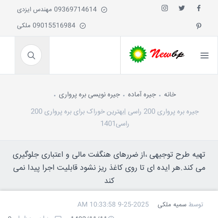
09369714614 مهندس ایزدی
09015516984 ملکی
خانه
جیره آماده
جیره نویسی بره پرواری
جیره بره پرواری 200 راسی |بهترین خوراک برای بره پرواری 200
راسی1401
تهیه طرح توجیهی ،از ضررهای هنگفت مالی و اعتباری جلوگیری
می کند.هر ایده ای تا روی کاغذ ریز نشود قابلیت اجرا پیدا نمی
کند
توسط
سمیه ملکی
9-25-2025 10:33:58 AM