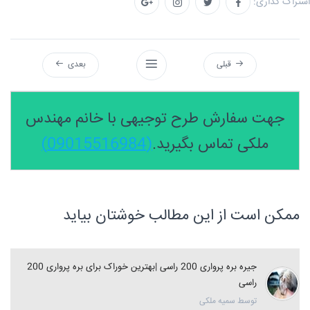
اشتراک گذاری:
قبلی
بعدی
جهت سفارش طرح توجیهی با خانم مهندس
ملکی تماس بگیرید.
(09015516984)
ممکن است از این مطالب خوشتان بیاید
جیره بره پرواری 200 راسی |بهترین خوراک برای بره پرواری 200
راسی
توسط سمیه ملکی