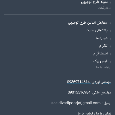
نمونه طرح توجیهی
سفارشات
سفارش آنلاین طرح توجیهی
پشتیبانی سایت
درباره ما
تلگرام
اینستاگرام
فیس بوک
ارتباط با ما
مهندس ایزدی: 09369714614
مهندس ملکی: 09015516984
ایمیل : saeidizadipoor[at]gmail.com
تماس با ما :
تماس با ما