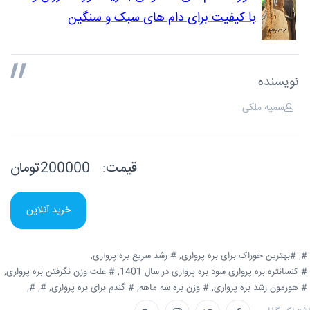
با کیفیت برای دام های سبک و سنگین
نویسنده
سمیه ملکی
قیمت:
200000تومان
خرید آنلاین
#,
#بهترین خوراک برای بره پرواری,
# رشد سریع بره پرواری,
# کنسانتره بره پرواری سود بره پرواری در سال 1401,
# علت وزن نگرفتن بره پرواری,
# هورمون رشد بره پرواری,
# وزن بره سه ماهه,
# گندم برای بره پرواری,
#,
#,