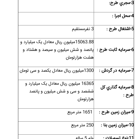
3-مجري طرح:
4-محل اجرا :
5-اشتغال طرح :
3 نفرمستقیم
15063.88میلیون ریال معادل یک میلیارد و
6-سرمايه ثابت طرح :
پانصد و شش میلیون و سیصد و هشتاد و
هشت هزارتومان
7-سرمايه در گردش :
1300میلیون ریال معادل یکصد و سی تومان
16365 میلیون ریال معادل یک میلیارد و
8-سرمايه گذاري کل
ششصد و سی و شش میلیون و پانصد
طرح :
هزارتومان
9-ميزان زمين طرح :
1651
متر مربع
10-ميزان زمين بنا :
250 متر مربع
11-نوع تسهيلات :
وام 5 ساله