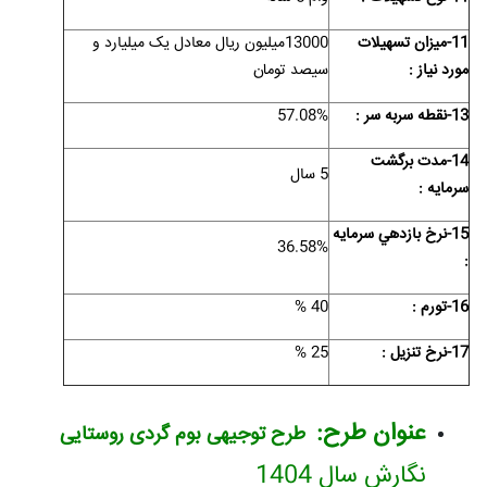
11-ميزان تسهيلات
13000میلیون ریال معادل یک میلیارد و
مورد نياز :
سیصد تومان
13-نقطه سربه سر :
57.08%
14-مدت برگشت
5 سال
سرمايه :
15-نرخ بازدهي سرمايه
36.58%
:
16-تورم :
40 %
17-نرخ تنزیل :
25 %
عنوان طرح:
طرح توجیهی بوم گردی روستایی
نگارش سال 1404