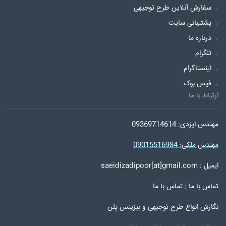
سفارش آنلاین طرح توجیهی
پشتیبانی سایت
درباره ما
تلگرام
اینستاگرام
فیس بوک
ارتباط با ما
مهندس ایزدی: 09369714614
مهندس ملکی: 09015516984
ایمیل : saeidizadipoor[at]gmail.com
تماس با ما :
تماس با ما
نگارش انواع طرح توجیهی و بیزینس پلن