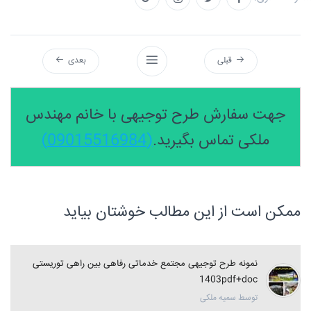
قبلی
بعدی
جهت سفارش طرح توجیهی با خانم مهندس
ملکی تماس بگیرید.
(09015516984)
ممکن است از این مطالب خوشتان بیاید
نمونه طرح توجیهی مجتمع خدماتی رفاهی بین راهی توریستی
1403pdf+doc
توسط سمیه ملکی