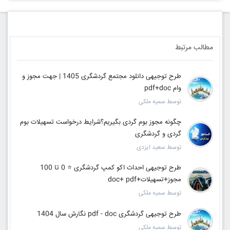
مطالب مرتبط
طرح توجیهی دانلود مجتمع گردشگری 1405 | جهت مجوز و
وام pdf+doc
توسط سمیه ملکی
چگونه مجوز بوم گردی بگیریم؟شرایط درخواست تسهیلات بوم
گردی و گردشگری
توسط سعید ایزدی
طرح توجیهی احداث اکو کمپ گردشگری ⭐️ 0 تا 100
مجوز+تسهیلات+doc+ pdf
توسط سمیه ملکی
طرح توجیهی گردشگری pdf - doc نگارش سال 1404
توسط سمیه ملکی