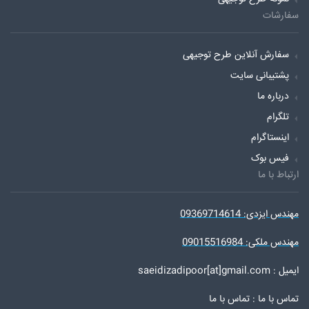
سفارشات
سفارش آنلاین طرح توجیهی
پشتیبانی سایت
درباره ما
تلگرام
اینستاگرام
فیس بوک
ارتباط با ما
مهندس ایزدی: 09369714614
مهندس ملکی: 09015516984
ایمیل : saeidizadipoor[at]gmail.com
تماس با ما :
تماس با ما