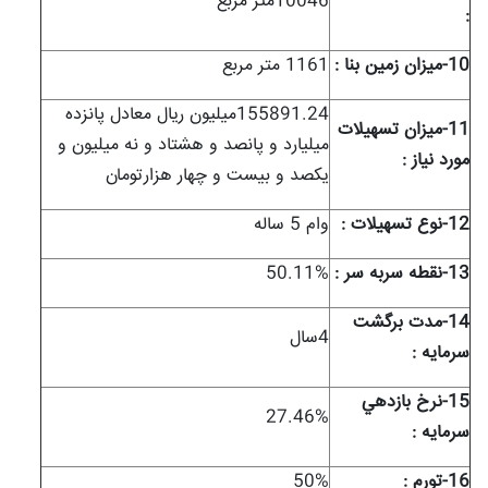
10046متر مربع
:
10-ميزان زمين بنا :
1161 متر مربع
155891.24میلیون ریال معادل پانزده
11-ميزان تسهيلات
میلیارد و پانصد و هشتاد و نه میلیون و
مورد نياز :
یکصد و بیست و چهار هزارتومان
12-نوع تسهيلات :
وام 5 ساله
13-نقطه سربه سر :
50.11%
14-مدت برگشت
4سال
سرمايه :
15-نرخ بازدهي
27.46%
سرمايه :
16-تورم :
50%