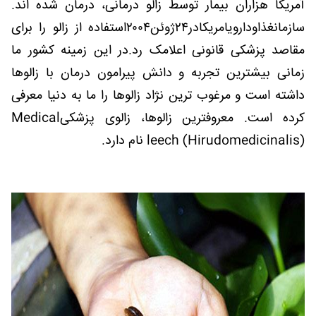
آمریکا هزاران بیمار توسط زالو درمانی، درمان شده اند.
سازمانغذاودارویامریکادر۲۴ژوئن۲۰۰۴استفاده از زالو را برای
مقاصد پزشکی قانونی اعلامک رد.در این زمینه کشور ما
زمانی بیشترین تجربه و دانش پیرامون درمان با زالوها
داشته است و مرغوب ترین نژاد زالوها را ما به دنیا معرفی
کرده است. معروفترین زالوها، زالوی پزشکیMedical
leech (Hirudomedicinalis) نام دارد.