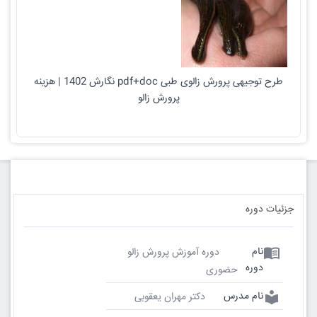
طرح توجیهی پرورش زالوی طبی pdf+doc نگارش 1402 | هزینه
پرورش زالو
جزئیات دوره
menu_book
نام
دوره آموزش پرورش زالو
دوره
حضوری
local_library
نام مدرس
دکتر مهران یعقوبی