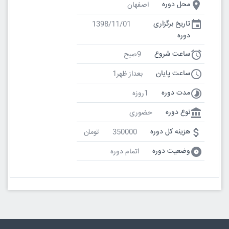
room
محل دوره
اصفهان
event
تاریخ برگزاری
1398/11/01
دوره
access_alarm
ساعت شروع
9صبح
access_time
ساعت پایان
بعداز ظهر1
timelapse
مدت دوره
1روزه
account_balance
نوع دوره
حضوری
attach_money
هزینه کل دوره
350000
تومان
album
وضعیت دوره
اتمام دوره