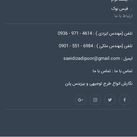
فیس بوک
ارتباط با ما
تلفن (مهندس ایزدی ) : 4614 - 971 - 0936
تلفن (مهندس ملکی ) : 6984 - 551 - 0901
ایمیل : saeidizadipoor@gmail.com
تماس با ما :
تماس با ما
نگارش انواع طرح توجیهی و بیزینس پلن