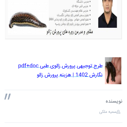
طرح توجیهی پرورش زالوی طبی pdf+doc
نگارش 1402 | هزینه پرورش زالو
نویسنده
سمیه ملکی