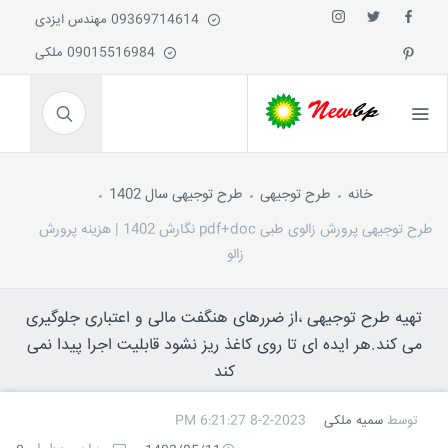
09369714614 مهندس ایزدی
09015516984 ملکی
خانه
طرح توجیهی
طرح توجیهی سال 1402
طرح توجیهی پرورش زالوی طبی pdf+doc نگارش 1402 | هزینه پرورش
زالو
تهیه طرح توجیهی ،از ضررهای هنگفت مالی و اعتباری جلوگیری
می کند.هر ایده ای تا روی کاغذ ریز نشود قابلیت اجرا پیدا نمی
کند
توسط
سمیه ملکی
8-2-2023 6:21:27 PM