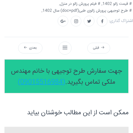
# قیمت زالو 1402,
# فیلم پرورش زالو در منزل,
# طرح توجیهی پرورش زالوی طبی(doc+pdf) سال 1402,
اشتراک گذاری:
قبلی
بعدی
جهت سفارش طرح توجیهی با خانم مهندس
ملکی تماس بگیرید.
(09015516984)
ممکن است از این مطالب خوشتان بیاید