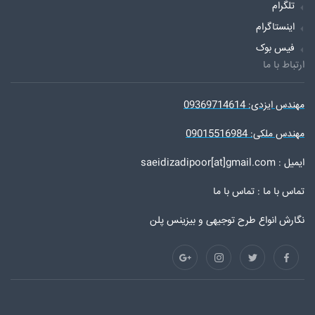
تلگرام
اینستاگرام
فیس بوک
ارتباط با ما
مهندس ایزدی: 09369714614
مهندس ملکی: 09015516984
ایمیل : saeidizadipoor[at]gmail.com
تماس با ما :
تماس با ما
نگارش انواع طرح توجیهی و بیزینس پلن