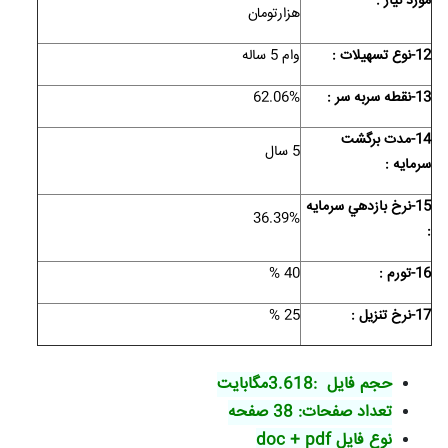
مورد نياز :
هزارتومان
12-نوع تسهيلات :
وام 5 ساله
13-نقطه سربه سر :
62.06%
14-مدت برگشت
5 سال
سرمايه :
15-نرخ بازدهي سرمايه
36.39%
:
16-تورم :
40 %
17-نرخ تنزیل :
25 %
حجم فایل :3.618مگابایت
تعداد صفحات: 38 صفحه
نوع فایل doc + pdf