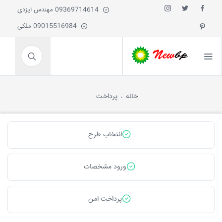
09369714614 مهندس ایزدی
09015516984 ملکی
خانه
پرداخت
انتخاب طرح
ورود مشخصات
پرداخت امن