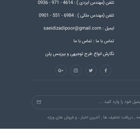
تلفن (مهندس ایزدی ) : 4614 - 971 - 0936
تلفن (مهندس ملکی ) : 6984 - 551 - 0901
ایمیل : saeidizadipoor@gmail.com
تماس با ما :
تماس با ما
نگارش انواع طرح توجیهی و بیزینس پلن
ه , دریافت تخفیف ها , آخرین اخبار ، و فروش های ویژه