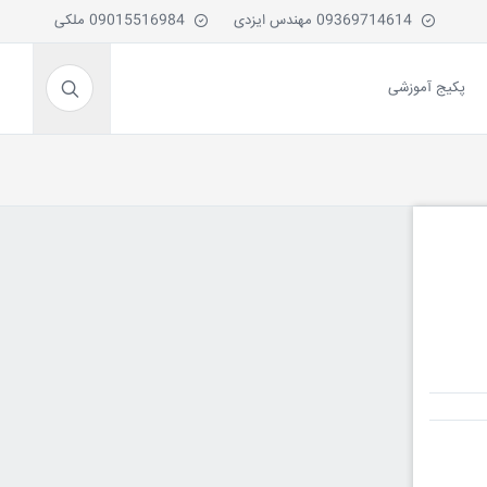
09369714614 مهندس ایزدی
09015516984 ملکی
پکیج آموزشی