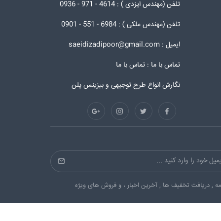
تلفن (مهندس ایزدی ) : 4614 - 971 - 0936
تلفن (مهندس ملکی ) : 6984 - 551 - 0901
ایمیل : saeidizadipoor@gmail.com
تماس با ما :
تماس با ما
نگارش انواع طرح توجیهی و بیزینس پلن
ه , دریافت تخفیف ها , آخرین اخبار ، و فروش های ویژه