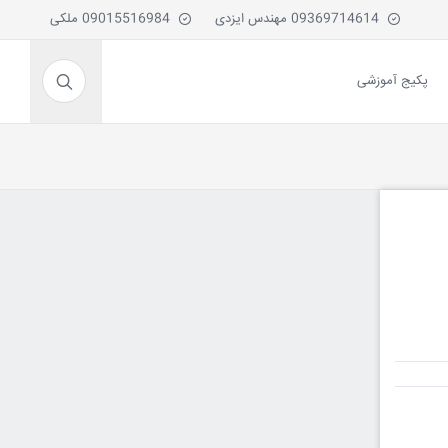
09369714614 مهندس ایزدی
09015516984 ملکی
پکیج آموزشی