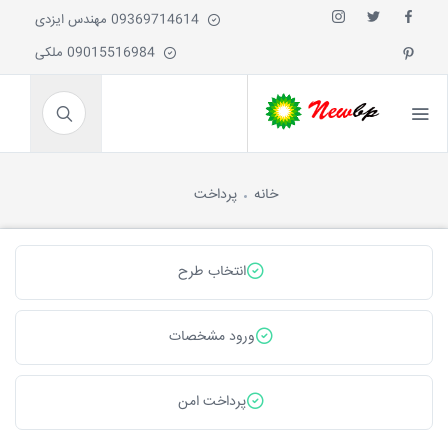
09369714614 مهندس ایزدی
09015516984 ملکی
خانه
پرداخت
انتخاب طرح
ورود مشخصات
پرداخت امن