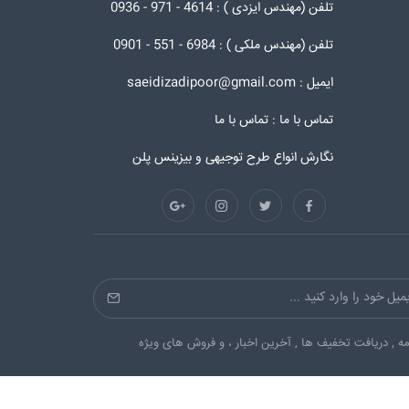
تلفن (مهندس ایزدی ) : 4614 - 971 - 0936
تلفن (مهندس ملکی ) : 6984 - 551 - 0901
ایمیل : saeidizadipoor@gmail.com
تماس با ما :
تماس با ما
نگارش انواع طرح توجیهی و بیزینس پلن
ه , دریافت تخفیف ها , آخرین اخبار ، و فروش های ویژه