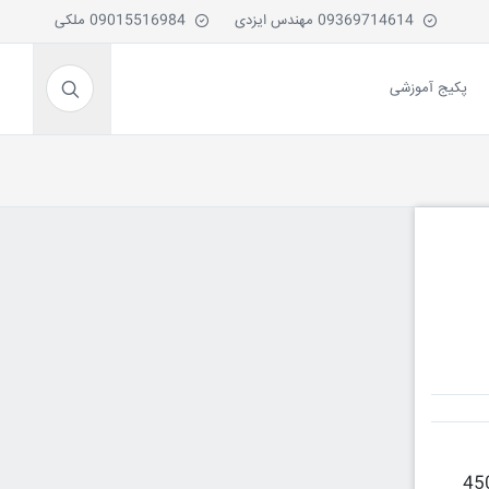
09369714614 مهندس ایزدی
09015516984 ملکی
پکیج آموزشی
45