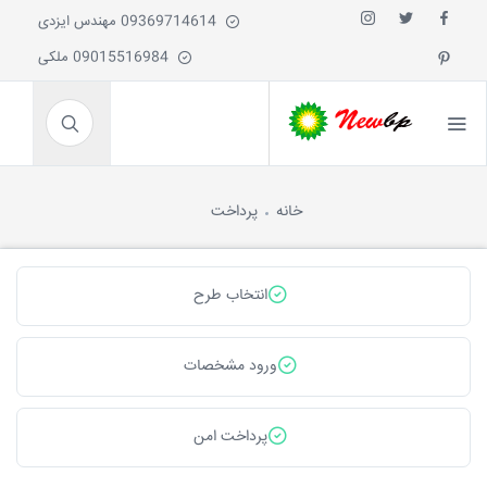
09369714614 مهندس ایزدی
09015516984 ملکی
خانه
پرداخت
انتخاب طرح
ورود مشخصات
پرداخت امن