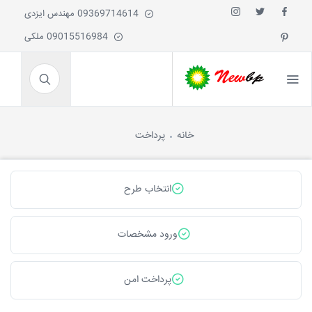
09369714614 مهندس ایزدی
09015516984 ملکی
خانه
پرداخت
انتخاب طرح
ورود مشخصات
پرداخت امن