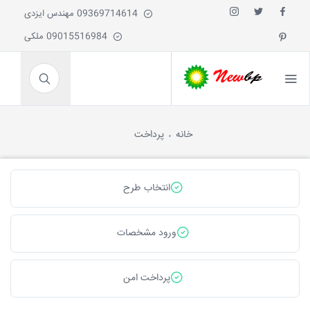
09369714614 مهندس ایزدی
09015516984 ملکی
خانه
پرداخت
انتخاب طرح
ورود مشخصات
پرداخت امن